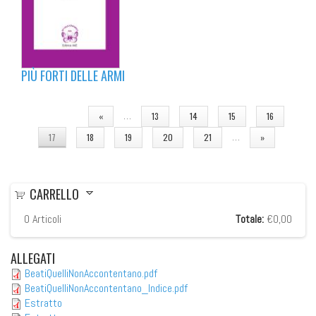
PIÙ FORTI DELLE ARMI
PAGINE
…
«
13
14
15
16
…
17
18
19
20
21
»
CARRELLO
0
Articoli
Totale:
€0,00
ALLEGATI
BeatiQuelliNonAccontentano.pdf
BeatiQuelliNonAccontentano_Indice.pdf
Estratto