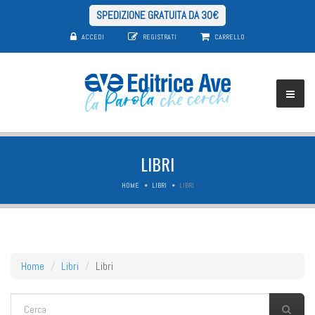
SPEDIZIONE GRATUITA DA 30€
ACCEDI
REGISTRATI
CARRELLO
LIBRI
HOME
LIBRI
LIBRI
Home
Libri
Libri
FORM DI RICERCA
Cerca