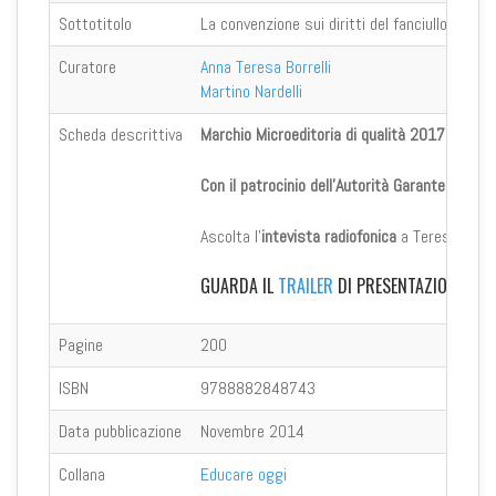
Sottotitolo
La convenzione sui diritti del fanciullo e il 
Curatore
Anna Teresa Borrelli
Martino Nardelli
Scheda descrittiva
Marchio Microeditoria di qualità 2017 - Sezi
Con il patrocinio dell'Autorità Garante per l'I
Ascolta l'
intevista radiofonica
a Teresa Borrel
GUARDA IL
TRAILER
DI PRESENTAZIONE DEL
Pagine
200
ISBN
9788882848743
Data pubblicazione
Novembre 2014
Collana
Educare oggi