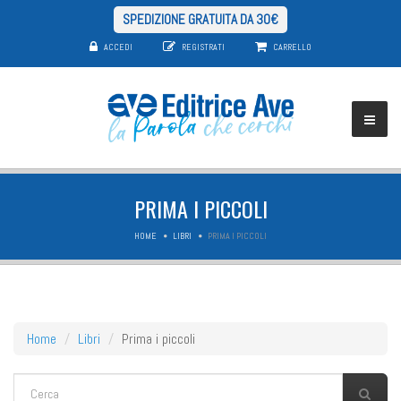
SPEDIZIONE GRATUITA DA 30€
ACCEDI
REGISTRATI
CARRELLO
PRIMA I PICCOLI
HOME
LIBRI
PRIMA I PICCOLI
Home
Libri
Prima i piccoli
FORM DI RICERCA
Cerca