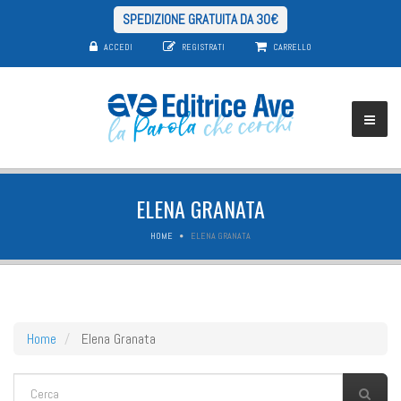
SPEDIZIONE GRATUITA DA 30€
ACCEDI
REGISTRATI
CARRELLO
ELENA GRANATA
HOME
ELENA GRANATA
Home
Elena Granata
FORM DI RICERCA
Cerca