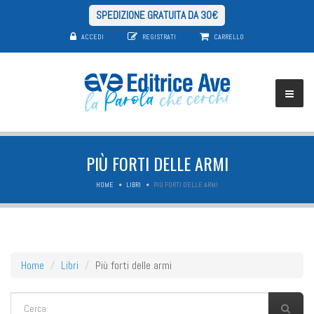
SPEDIZIONE GRATUITA DA 30€
ACCEDI
REGISTRATI
CARRELLO
PIÙ FORTI DELLE ARMI
HOME
LIBRI
PIÙ FORTI DELLE ARMI
Home
Libri
Più forti delle armi
FORM DI RICERCA
Cerca