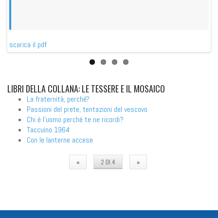
sca
scarica il pdf
LIBRI
DELLA COLLANA: LE TESSERE E IL MOSAICO
La fraternità, perché?
Passioni del prete, tentazioni del vescovo
Chi è l'uomo perché te ne ricordi?
Taccuino 1964
Con le lanterne accese
«
2 DI 4
»