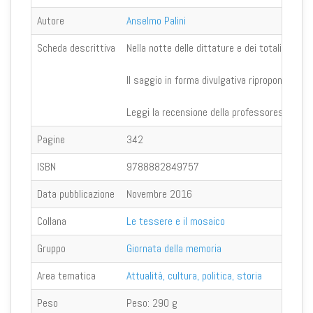
Autore
Anselmo Palini
Scheda descrittiva
Nella notte delle dittature e dei totalitarismi
Il saggio in forma divulgativa ripropone l'esp
Leggi la recensione della professoressa
Luc
Pagine
342
ISBN
9788882849757
Data pubblicazione
Novembre 2016
Collana
Le tessere e il mosaico
Gruppo
Giornata della memoria
Area tematica
Attualità, cultura, politica, storia
Peso
Peso:
290 g