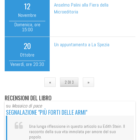
12
Anselmo Palini alla Fiera della
Microeditoria
Novembre
Domenica
, ore
15:00
20
Un appuntamento a La Spezia
Ottobre
Venerdì
, ore
20:30
«
2 DI 3
»
RECENSIONI
DEL LIBRO
su
Mosaico di pace
su
SEGNALAZIONE "PIÙ FORTI DELLE ARMI"
ED
Una lunga riflessione in questo articolo su Edith Stein. Il
racconto della sua vita immolata per amore del suo
popolo.