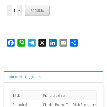
Facebook
WhatsApp
Telegram
X
LinkedIn
Email
Share
Informazioni aggiuntive
Titolo
Più forti delle armi
Sottotitolo
Dietrich Bonhoeffer, Edith Stein, Jerzy Popie