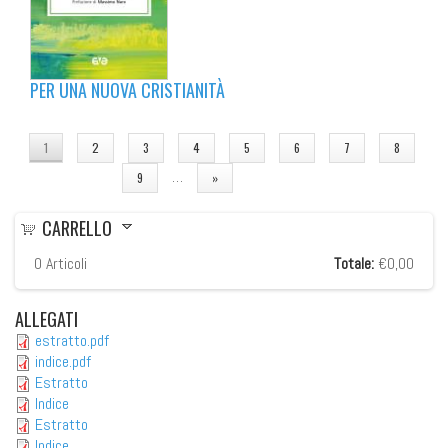
PER UNA NUOVA CRISTIANITÀ
PAGINE
1
2
3
4
5
6
7
8
…
9
»
CARRELLO
0
Articoli
Totale:
€0,00
ALLEGATI
estratto.pdf
indice.pdf
Estratto
Indice
Estratto
Indice