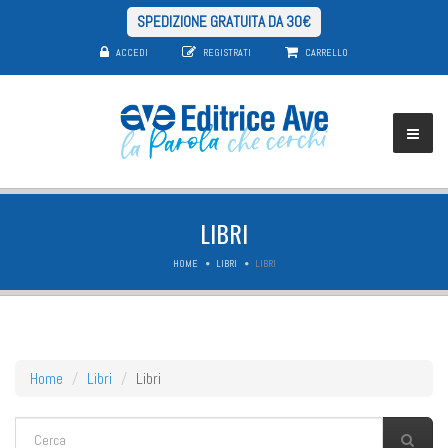
SPEDIZIONE GRATUITA DA 30€
ACCEDI
REGISTRATI
CARRELLO
LIBRI
HOME
LIBRI
LIBRI
Home
Libri
Libri
FORM DI RICERCA
Cerca