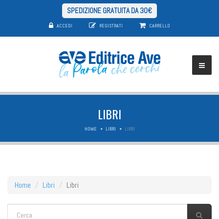
SPEDIZIONE GRATUITA DA 30€
ACCEDI
REGISTRATI
CARRELLO
LIBRI
HOME
LIBRI
LIBRI
Home
Libri
Libri
FORM DI RICERCA
Cerca