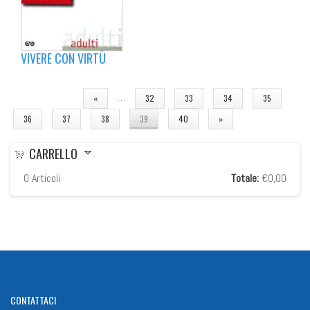
VIVERE CON VIRTÙ
PAGINE
…
«
32
33
34
35
36
37
38
39
40
»
CARRELLO
0
Articoli
Totale:
€0,00
CONTATTACI