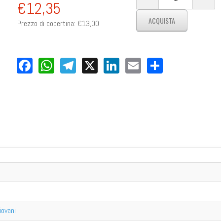
€12,35
Prezzo di copertina:
€13,00
Facebook
WhatsApp
Telegram
X
LinkedIn
Email
Share
iovani