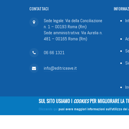
CONTATTACI
INFORMAZ
Sede legale: Via della Conciliazione
In
n. 1 – 00193 Roma (Rm)
Sede amministrativa: Via Aurelia n.
481 – 00165 Roma (Rm)
Ac
Se
06 66 1321
Si
info@editriceave.it
In
SUL SITO USIAMO I
COOKIES
PER MIGLIORARE LA T
Fondazione Apostolicam Actuositat
Cliccando qui
puoi avere maggiori informazioni sull'utilizzo dei