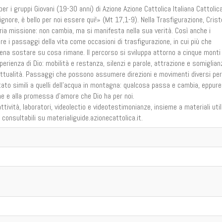
er i gruppi Giovani (19-30 anni) di Azione Azione Cattolica Italiana Cattolica
«Signore, è bello per noi essere qui!» (Mt 17,1-9). Nella Trasfigurazione, Crist
pria missione: non cambia, ma si manifesta nella sua verità. Così anche i
e i passaggi della vita come occasioni di trasfigurazione, in cui più che
pena sostare su cosa rimane. Il percorso si sviluppa attorno a cinque monti
esperienza di Dio: mobilità e restanza, silenzi e parole, attrazione e somiglian
ettualità. Passaggi che possono assumere direzioni e movimenti diversi per
ato simili a quelli dell’acqua in montagna: qualcosa passa e cambia, eppure
ne e alla promessa d’amore che Dio ha per noi.
ività, laboratori, videolectio e videotestimonianze, insieme a materiali util
consultabili su materialiguide.azionecattolica.it.