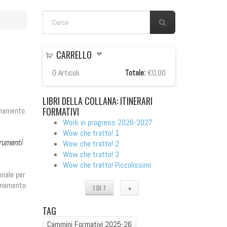
FORM DI RICERCA
Cerca
CARRELLO
0
Articoli
Totale:
€0,00
LIBRI
DELLA COLLANA: ITINERARI
FORMATIVI
agnamento
Work in progress 2026-2027
Wow che tratto! 1
rumenti
Wow che tratto! 2
Wow che tratto! 3
Wow che tratto! Piccolissimi
onale per
agnamento
1 DI 7
»
TAG
Cammini Formativi 2025-26