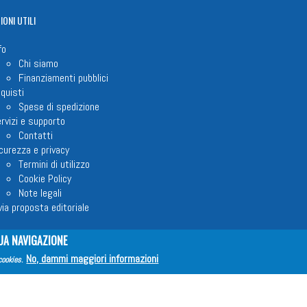
IONI
UTILI
fo
Chi siamo
Finanziamenti pubblici
quisti
Spese di spedizione
rvizi e supporto
Contatti
curezza e privacy
Termini di utilizzo
Cookie Policy
Note legali
via proposta editoriale
UA NAVIGAZIONE
No, dammi maggiori informazioni
em ETS © 2023 - P.I. 05398481001 - C.F 96306220581 - REA 888781 del 23
cookies
.