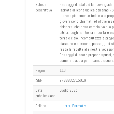
Scheda
Passaggi di stato è la nuova guida p
descrittiva
ispirata all’icona biblica dell’anno 
si rivela pienamente fedele alla pro
giovani sono chiamati ad attraversar
chiedersi che cosa cambia, vale la 
biblici, luoghi simbolici in cui fare 
terra e cielo, incompiutezza e prog
ciascuno e ciascuna, passaggi di st
resta la fedeltà alla nostra vocazio
Passaggi di stato propone spunti, att
come la traccia per il campo scuola, 
Pagine
116
ISBN
9788832715019
Data
Luglio 2025
pubblicazione
Collana
Itinerari Formativi