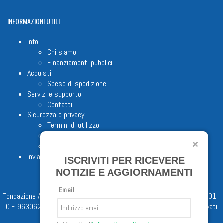
INFORMAZIONI
UTILI
Info
Chi siamo
Finanziamenti pubblici
Acquisti
Spese di spedizione
Servizi e supporto
Contatti
Sicurezza e privacy
Termini di utilizzo
Cookie Policy
Note legali
Invia proposta editoriale
ISCRIVITI PER RICEVERE
NOTIZIE E AGGIORNAMENTI
Email
Fondazione Apostolicam Actuositatem ETS © 2023 - P.I. 05398481001 -
C.F 96306220581 - REA 888781 del 23/02/98 - Tutti i diritti riservati