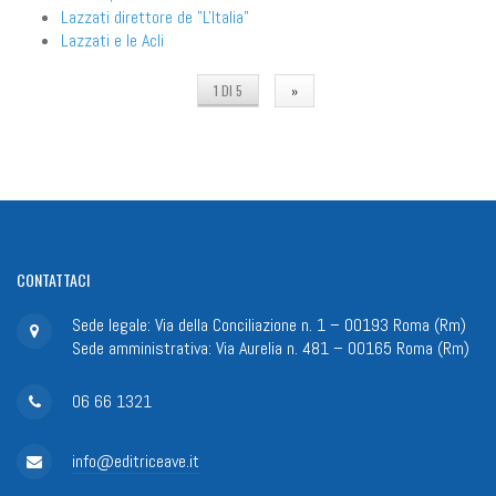
Lazzati direttore de "L'Italia"
Lazzati e le Acli
1 DI 5
»
CONTATTACI
Sede legale: Via della Conciliazione n. 1 – 00193 Roma (Rm)
Sede amministrativa: Via Aurelia n. 481 – 00165 Roma (Rm)
06 66 1321
info@editriceave.it