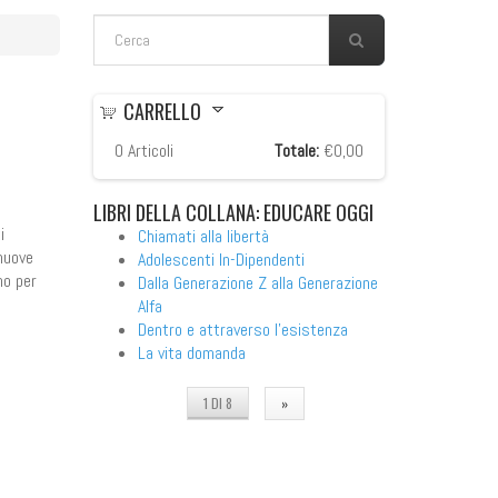
FORM DI RICERCA
Cerca
CARRELLO
0
Articoli
Totale:
€0,00
LIBRI
DELLA COLLANA: EDUCARE OGGI
i
Chiamati alla libertà
 nuove
Adolescenti In-Dipendenti
no per
Dalla Generazione Z alla Generazione
Alfa
Dentro e attraverso l'esistenza
La vita domanda
1 DI 8
»