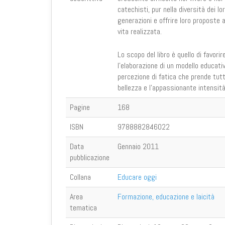
catechisti, pur nella diversità dei l
generazioni e offrire loro proposte a
vita realizzata.
Lo scopo del libro è quello di favorir
l'elaborazione di un modello educa
percezione di fatica che prende tutt
bellezza e l'appassionante intensit
Pagine
168
ISBN
9788882846022
Data
Gennaio 2011
pubblicazione
Collana
Educare oggi
Area
Formazione, educazione e laicità
tematica