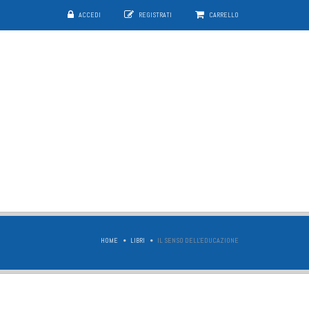
ACCEDI
REGISTRATI
CARRELLO
HOME
LIBRI
IL SENSO DELL'EDUCAZIONE