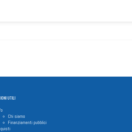
IONI
UTILI
fo
Chi siamo
Finanziamenti pubblici
quisti