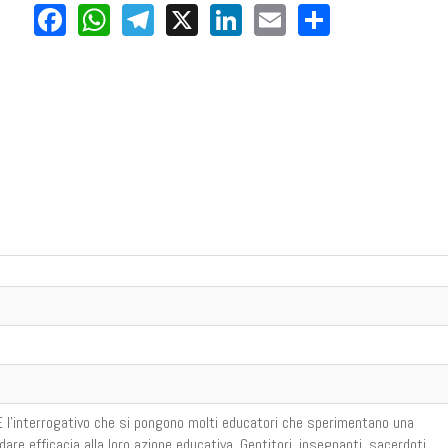
Facebook
WhatsApp
Telegram
X
LinkedIn
Email
Share
 l'interrogativo che si pongono molti educatori che sperimentano una
 dare efficacia alla loro azione educativa. Gentitori, insegnanti, sacerdoti,