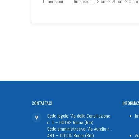
Dimensioni
Dimensioni:
13 cm × 20 cm × 0 cm
CONTATTACI
INFORMAZ
Sede legale: Via della Conciliazione
In
n. 1 – 00193 Roma (Rm)
Sede amministrativa: Via Aurelia n.
481 – 00165 Roma (Rm)
Ac