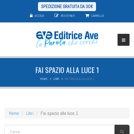
SPEDIZIONE GRATUITA DA 30€
ACCEDI
REGISTRATI
CARRELLO
FAI SPAZIO ALLA LUCE 1
HOME
LIBRI
FAI SPAZIO ALLA LUCE 1
Home
Libri
Fai spazio alla luce 1
FORM DI RICERCA
Cerca