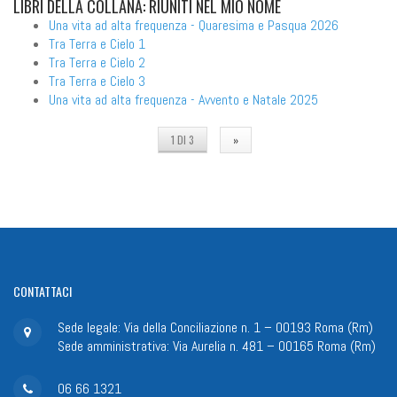
LIBRI
DELLA COLLANA: RIUNITI NEL MIO NOME
Una vita ad alta frequenza - Quaresima e Pasqua 2026
Tra Terra e Cielo 1
Tra Terra e Cielo 2
Tra Terra e Cielo 3
Una vita ad alta frequenza - Avvento e Natale 2025
1 DI 3
»
CONTATTACI
Sede legale: Via della Conciliazione n. 1 – 00193 Roma (Rm)
Sede amministrativa: Via Aurelia n. 481 – 00165 Roma (Rm)
06 66 1321