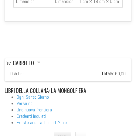
Dimensioni
Dimensioni:
11 cm × 18 cm × 0 cm
CARRELLO
0
Articoli
Totale:
€0,00
LIBRI
DELLA COLLANA: LA MONGOLFIERA
Ogni Santo Giorno
Verso noi
Una nuova frontiera
Credenti inquieti
Esiste ancora il laicato? n.e.