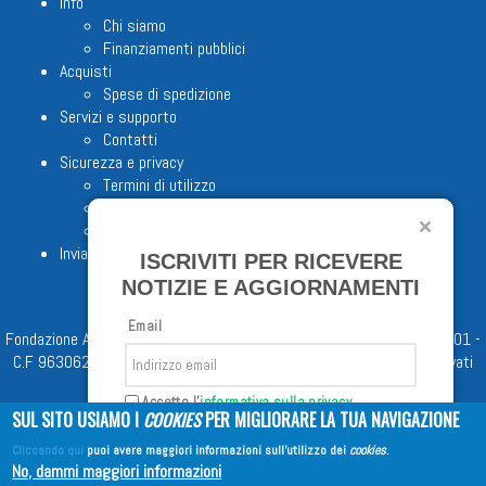
Info
Chi siamo
Finanziamenti pubblici
Acquisti
Spese di spedizione
Servizi e supporto
Contatti
Sicurezza e privacy
Termini di utilizzo
Cookie Policy
Note legali
Invia proposta editoriale
ISCRIVITI PER RICEVERE
NOTIZIE E AGGIORNAMENTI
Email
Fondazione Apostolicam Actuositatem ETS © 2023 - P.I. 05398481001 -
C.F 96306220581 - REA 888781 del 23/02/98 - Tutti i diritti riservati
Accetto l'
informativa sulla privacy
SUL SITO USIAMO I
COOKIES
PER MIGLIORARE LA TUA NAVIGAZIONE
Cliccando qui
puoi avere maggiori informazioni sull'utilizzo dei
cookies
.
Iscriviti
No, dammi maggiori informazioni
Copyright © 2026
EDITRICE AVE
| All Rights Reserved