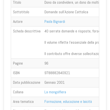
Titolo
Dono da condividere, un dono da moltiplicare 
Sottotitolo
Domande sull'Azione Cattolica
Autore
Paola Bignardi
Scheda descrittiva
40 serrate domande e risposte, forse non esa
Il volume riflette l’essenziale della proposta
Il contributo offre diverse sollecitazioni pe
Pagine
96
ISBN
9788882840921
Data pubblicazione
Gennaio 2001
Collana
La mongolfiera
Area tematica
Formazione, educazione e laicità