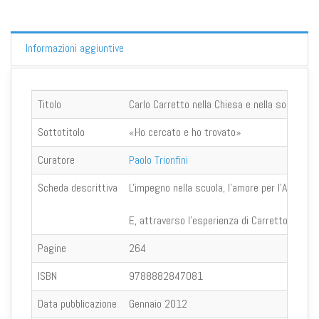
Informazioni aggiuntive
Titolo
Carlo Carretto nella Chiesa e nella società d
Sottotitolo
«Ho cercato e ho trovato»
Curatore
Paolo Trionfini
Scheda descrittiva
L'impegno nella scuola, l'amore per l'Azione c
E, attraverso l'esperienza di Carretto, si ries
Pagine
264
ISBN
9788882847081
Data pubblicazione
Gennaio 2012