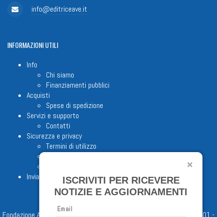
info@editriceave.it
INFORMAZIONI
UTILI
Info
Chi siamo
Finanziamenti pubblici
Acquisti
Spese di spedizione
Servizi e supporto
Contatti
Sicurezza e privacy
Termini di utilizzo
Cookie Policy
Note legali
Invia proposta editoriale
ISCRIVITI PER RICEVERE
NOTIZIE E AGGIORNAMENTI
Email
Fondazione Apostolicam Actuositatem ETS © 2023 - P.I. 05398481001 -