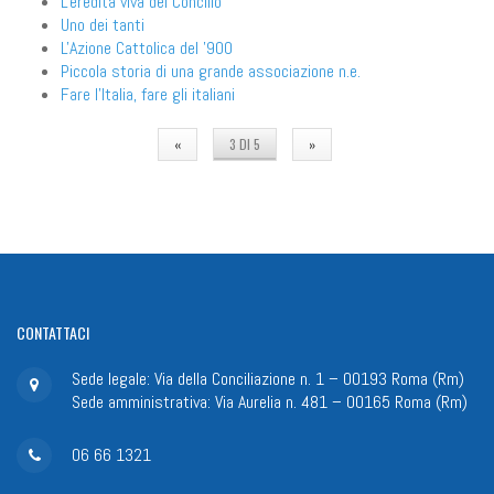
L'eredità viva del Concilio
Uno dei tanti
L'Azione Cattolica del '900
Piccola storia di una grande associazione n.e.
Fare l'Italia, fare gli italiani
«
3 DI 5
»
CONTATTACI
Sede legale: Via della Conciliazione n. 1 – 00193 Roma (Rm)
Sede amministrativa: Via Aurelia n. 481 – 00165 Roma (Rm)
06 66 1321