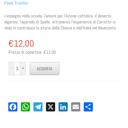
Paolo Trionfini
L'impegno nella scuola, l'amore per l'Azione cattolica, il deserto
algerino, l'approdo di Spello: attraverso l'esperienza di Carretto si
vede in controluce la storia della Chiesa e dell'Italia nel Novecento.
€12,00
Prezzo di copertina:
€12,00
Facebook
WhatsApp
Telegram
X
LinkedIn
Email
Share