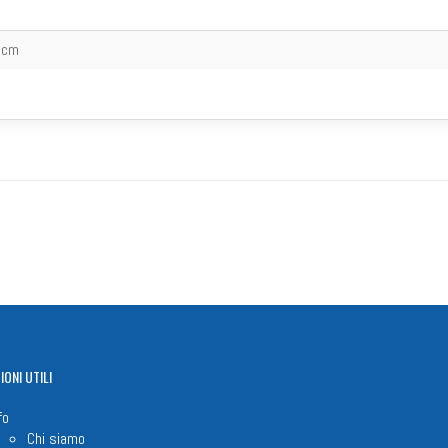
 cm
IONI
UTILI
fo
Chi siamo