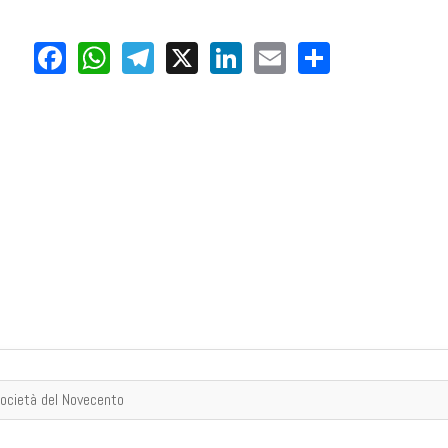
Facebook
WhatsApp
Telegram
X
LinkedIn
Email
Share
società del Novecento