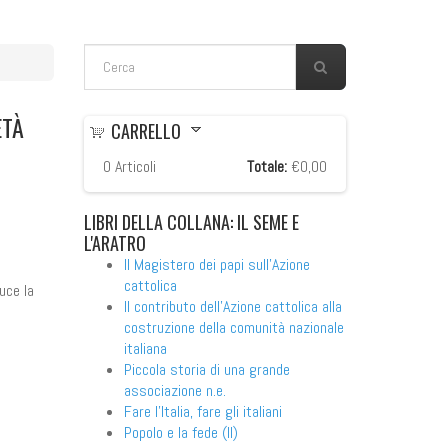
FORM DI RICERCA
Cerca
ETÀ
CARRELLO
0
Articoli
Totale:
€0,00
LIBRI
DELLA COLLANA: IL SEME E
L'ARATRO
Il Magistero dei papi sull'Azione
cattolica
uce la
Il contributo dell'Azione cattolica alla
costruzione della comunità nazionale
italiana
Piccola storia di una grande
associazione n.e.
Fare l'Italia, fare gli italiani
Popolo e la fede (Il)