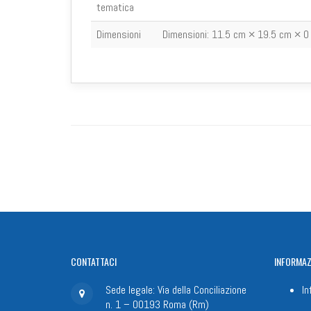
tematica
Dimensioni
Dimensioni:
11.5 cm × 19.5 cm × 0
CONTATTACI
INFORMAZ
Sede legale: Via della Conciliazione
In
n. 1 – 00193 Roma (Rm)