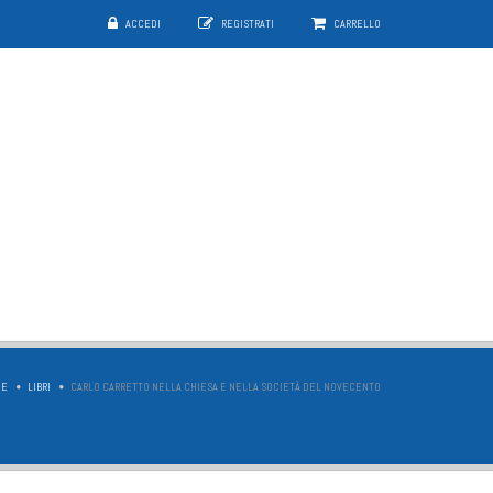
ACCEDI
REGISTRATI
CARRELLO
ME
LIBRI
CARLO CARRETTO NELLA CHIESA E NELLA SOCIETÀ DEL NOVECENTO