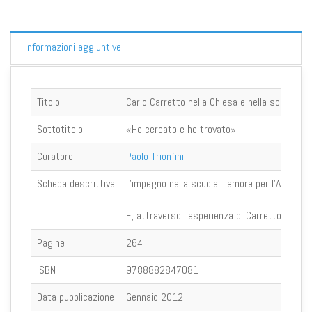
Informazioni aggiuntive
Titolo
Carlo Carretto nella Chiesa e nella società d
Sottotitolo
«Ho cercato e ho trovato»
Curatore
Paolo Trionfini
Scheda descrittiva
L'impegno nella scuola, l'amore per l'Azione c
E, attraverso l'esperienza di Carretto, si ries
Pagine
264
ISBN
9788882847081
Data pubblicazione
Gennaio 2012