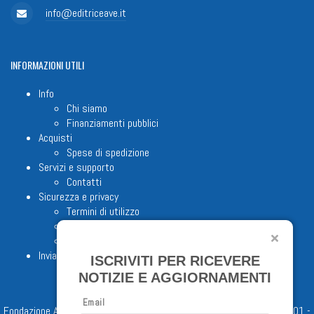
info@editriceave.it
INFORMAZIONI
UTILI
Info
Chi siamo
Finanziamenti pubblici
Acquisti
Spese di spedizione
Servizi e supporto
Contatti
Sicurezza e privacy
Termini di utilizzo
Cookie Policy
Note legali
Invia proposta editoriale
ISCRIVITI PER RICEVERE
NOTIZIE E AGGIORNAMENTI
Email
Fondazione Apostolicam Actuositatem ETS © 2023 - P.I. 05398481001 -