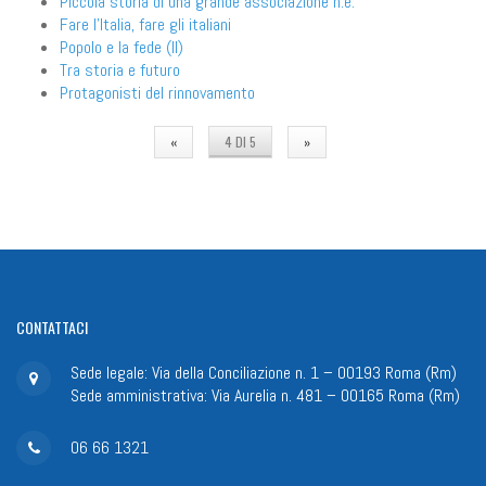
Piccola storia di una grande associazione n.e.
Fare l'Italia, fare gli italiani
Popolo e la fede (Il)
Tra storia e futuro
Protagonisti del rinnovamento
«
4 DI 5
»
CONTATTACI
Sede legale: Via della Conciliazione n. 1 – 00193 Roma (Rm)
Sede amministrativa: Via Aurelia n. 481 – 00165 Roma (Rm)
06 66 1321