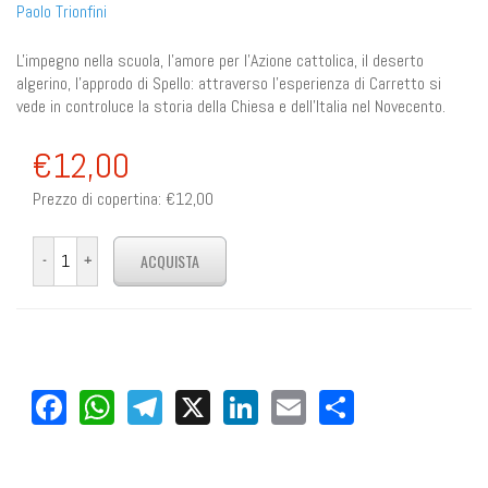
Paolo Trionfini
L'impegno nella scuola, l'amore per l'Azione cattolica, il deserto
algerino, l'approdo di Spello: attraverso l'esperienza di Carretto si
vede in controluce la storia della Chiesa e dell'Italia nel Novecento.
€12,00
Prezzo di copertina:
€12,00
Facebook
WhatsApp
Telegram
X
LinkedIn
Email
Share