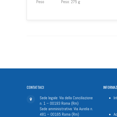
Peso
Peso:
275 g
CONTATTACI
INFORMAZ
Sede legale: Via della Conciliazione
In
n. 1 – 00193 Roma (Rm)
Sede amministrativa: Via Aurelia n.
481 – 00165 Roma (Rm)
Ac