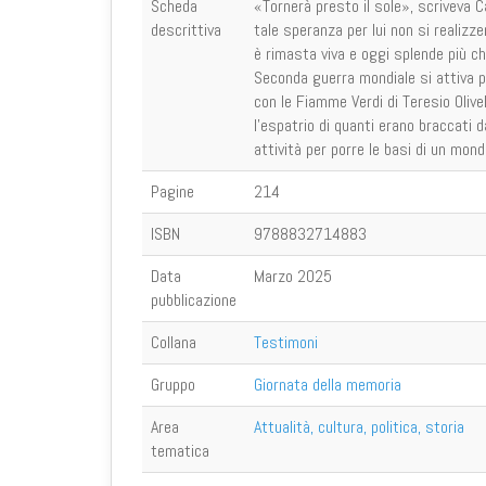
Scheda
«Tornerà presto il sole», scriveva Ca
descrittiva
tale speranza per lui non si realizze
è rimasta viva e oggi splende più che
Seconda guerra mondiale si attiva per
con le Fiamme Verdi di Teresio Olivel
l’espatrio di quanti erano braccati d
attività per porre le basi di un mondo
Pagine
214
ISBN
9788832714883
Data
Marzo 2025
pubblicazione
Collana
Testimoni
Gruppo
Giornata della memoria
Area
Attualità, cultura, politica, storia
tematica