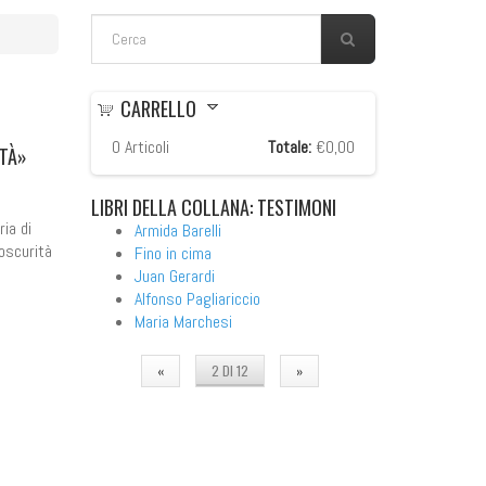
FORM DI RICERCA
Cerca
CARRELLO
0
Articoli
Totale:
€0,00
RTÀ»
LIBRI
DELLA COLLANA: TESTIMONI
ia di
Armida Barelli
’oscurità
Fino in cima
Juan Gerardi
Alfonso Pagliariccio
Maria Marchesi
«
2 DI 12
»