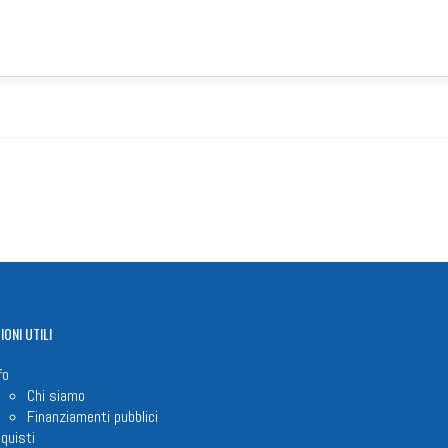
IONI
UTILI
fo
Chi siamo
Finanziamenti pubblici
quisti