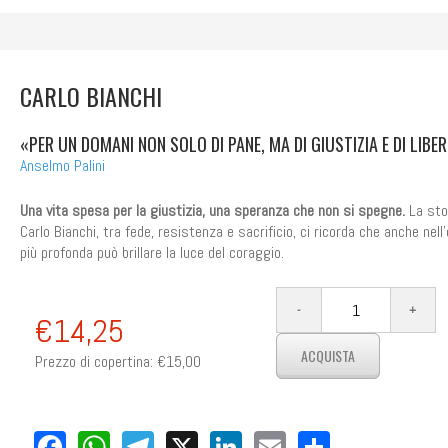
CARLO BIANCHI
«PER UN DOMANI NON SOLO DI PANE, MA DI GIUSTIZIA E DI LIBE
Anselmo Palini
Una vita spesa per la giustizia, una speranza che non si spegne.
La stor
Carlo Bianchi, tra fede, resistenza e sacrificio, ci ricorda che anche nell
più profonda può brillare la luce del coraggio.
€14,25
Prezzo di copertina:
€15,00
Facebook
WhatsApp
Telegram
X
LinkedIn
Email
Share