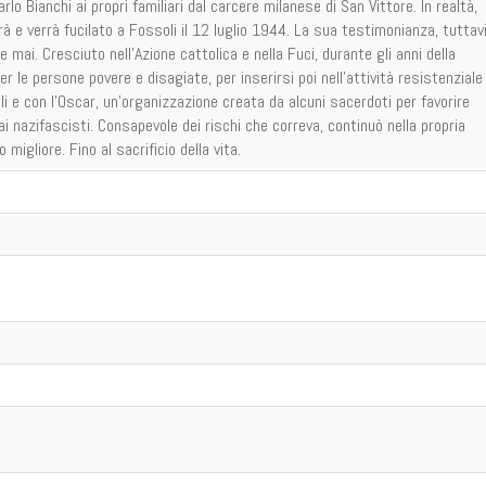
rlo Bianchi ai propri familiari dal carcere milanese di San Vittore. In realtà,
rà e verrà fucilato a Fossoli il 12 luglio 1944. La sua testimonianza, tuttavi
 mai. Cresciuto nell’Azione cattolica e nella Fuci, durante gli anni della
 le persone povere e disagiate, per inserirsi poi nell’attività resistenziale
li e con l’Oscar, un’organizzazione creata da alcuni sacerdoti per favorire
ai nazifascisti. Consapevole dei rischi che correva, continuò nella propria
 migliore. Fino al sacrificio della vita.