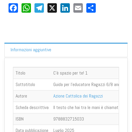
Facebook
WhatsApp
Telegram
X
LinkedIn
Email
Share
Informazioni aggiuntive
Titolo
C'è spazio per te! 1
Sottotitolo
Guida per l'educatore Ragazzi 6/8 anni
Autore
Azione Cattolica dei Ragazzi
Scheda descrittiva
Il testo che hai tra le mani è chiamato Guida
ISBN
9788832715033
Data pubblicazione
Luglio 2025