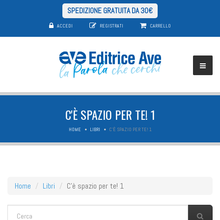
SPEDIZIONE GRATUITA DA 30€
ACCEDI
REGISTRATI
CARRELLO
C'È SPAZIO PER TE! 1
HOME
LIBRI
C'È SPAZIO PER TE! 1
Home
Libri
C'è spazio per te! 1
FORM DI RICERCA
Cerca