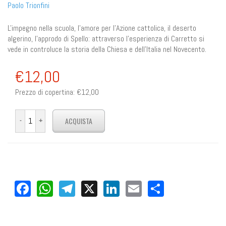
Paolo Trionfini
L'impegno nella scuola, l'amore per l'Azione cattolica, il deserto
algerino, l'approdo di Spello: attraverso l'esperienza di Carretto si
vede in controluce la storia della Chiesa e dell'Italia nel Novecento.
€12,00
Prezzo di copertina:
€12,00
Facebook
WhatsApp
Telegram
X
LinkedIn
Email
Share