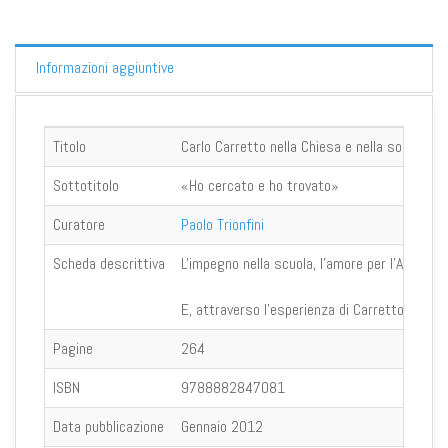
Informazioni aggiuntive
Titolo
Carlo Carretto nella Chiesa e nella società d
Sottotitolo
«Ho cercato e ho trovato»
Curatore
Paolo Trionfini
Scheda descrittiva
L'impegno nella scuola, l'amore per l'Azione c
E, attraverso l'esperienza di Carretto, si ries
Pagine
264
ISBN
9788882847081
Data pubblicazione
Gennaio 2012