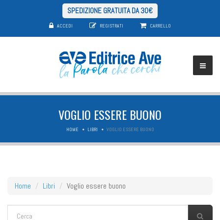
SPEDIZIONE GRATUITA DA 30€
ACCEDI
REGISTRATI
CARRELLO
VOGLIO ESSERE BUONO
HOME
LIBRI
VOGLIO ESSERE BUONO
Home
Libri
Voglio essere buono
FORM DI RICERCA
Cerca