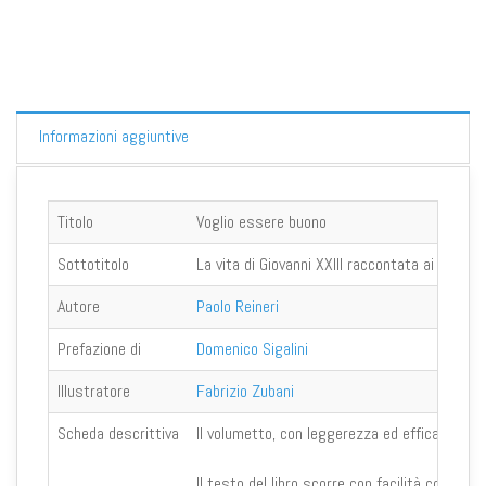
Informazioni aggiuntive
Titolo
Voglio essere buono
Sottotitolo
La vita di Giovanni XXIII raccontata ai ragazzi
Autore
Paolo Reineri
Prefazione di
Domenico Sigalini
Illustratore
Fabrizio Zubani
Scheda descrittiva
Il volumetto, con leggerezza ed efficacia, rac
Il testo del libro scorre con facilità come "i