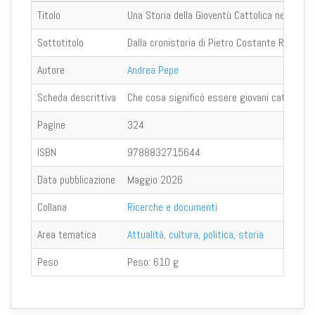
Titolo
Una Storia della Gioventù Cattolica nella Ro
Sottotitolo
Dalla cronistoria di Pietro Costante Righini
Autore
Andrea Pepe
Scheda descrittiva
Che cosa significò essere giovani cattolici n
Pagine
324
ISBN
9788832715644
Data pubblicazione
Maggio 2026
Collana
Ricerche e documenti
Area tematica
Attualità, cultura, politica, storia
Peso
Peso:
610 g