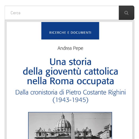
FORM DI RICERCA
Cerca