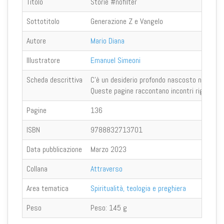
Titolo
Storie #nofilter
Sottotitolo
Generazione Z e Vangelo
Autore
Mario Diana
Illustratore
Emanuel Simeoni
Scheda descrittiva
C’è un desiderio profondo nascosto nel cuore 
Queste pagine raccontano incontri rigeneranti
Pagine
136
ISBN
9788832713701
Data pubblicazione
Marzo 2023
Collana
Attraverso
Area tematica
Spiritualità, teologia e preghiera
Peso
Peso:
145 g