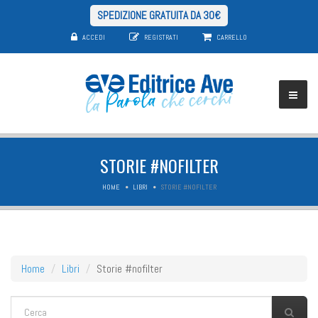
SPEDIZIONE GRATUITA DA 30€
ACCEDI
REGISTRATI
CARRELLO
STORIE #NOFILTER
HOME
LIBRI
STORIE #NOFILTER
Home
Libri
Storie #nofilter
FORM DI RICERCA
Cerca