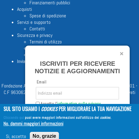
Finanziamenti pubblici
Acquisti
Spese di spedizione
Servizi e supporto
Contatti
Sicurezza e privacy
Termini di utilizzo
Cookie Policy
Note legali
Invia proposta editoriale
ISCRIVITI PER RICEVERE
NOTIZIE E AGGIORNAMENTI
Email
Fondazione Apostolicam Actuositatem ETS © 2023 - P.I. 05398481001 -
C.F 96306220581 - REA 888781 del 23/02/98 - Tutti i diritti riservati
Accetto l'
informativa sulla privacy
SUL SITO USIAMO I
COOKIES
PER MIGLIORARE LA TUA NAVIGAZIONE
Cliccando qui
puoi avere maggiori informazioni sull'utilizzo dei
cookies
.
Iscriviti
No, dammi maggiori informazioni
Copyright © 2026
EDITRICE AVE
| All Rights Reserved
Si, accetto
No, grazie