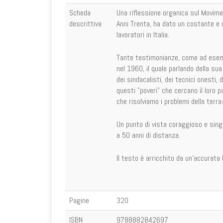
Scheda
Una riflessione organica sul Movimen
descrittiva
Anni Trenta, ha dato un costante e q
lavoratori in Italia.
Tante testimonianze, come ad esemp
nel 1960, il quale parlando della s
dei sindacalisti, dei tecnici onesti,
questi "poveri" che cercano il loro p
che risolviamo i problemi della terra
Un punto di vista coraggioso e sing
a 50 anni di distanza.
Il testo è arricchito da un'accurata 
Pagine
320
ISBN
9788882842697