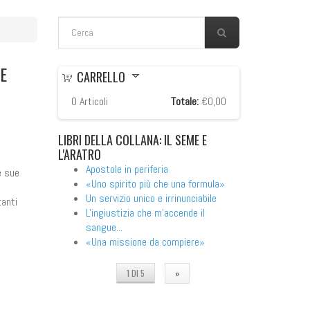
FORM DI RICERCA
Cerca
E
CARRELLO
0
Articoli
Totale:
€0,00
LIBRI
DELLA COLLANA: IL SEME E
L'ARATRO
Apostole in periferia
e sue
«Uno spirito più che una formula»
Un servizio unico e irrinunciabile
tanti
L'ingiustizia che m'accende il
sangue...
«Una missione da compiere»
1 DI 5
»