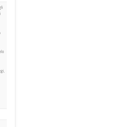
li
i
o
elo
gi,