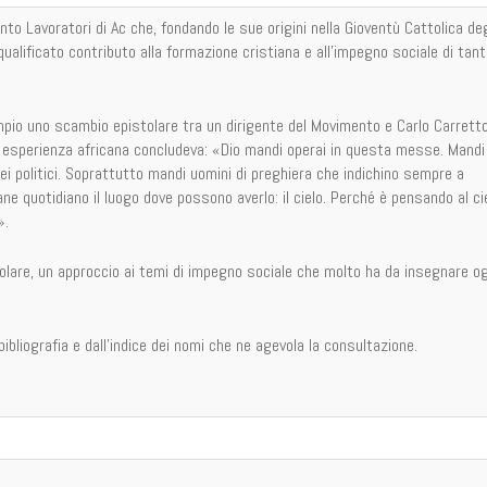
to Lavoratori di Ac che, fondando le sue origini nella Gioventù Cattolica deg
ualificato contributo alla formazione cristiana e all'impegno sociale di tant
io uno scambio epistolare tra un dirigente del Movimento e Carlo Carrett
ua esperienza africana concludeva: «Dio mandi operai in questa messe. Mandi
 dei politici. Soprattutto mandi uomini di preghiera che indichino sempre a
ane quotidiano il luogo dove possono averlo: il cielo. Perché è pensando al ci
».
olare, un approccio ai temi di impegno sociale che molto ha da insegnare og
bibliografia e dall'indice dei nomi che ne agevola la consultazione.