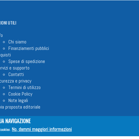
IONI
UTILI
fo
Chi siamo
Finanziamenti pubblici
quisti
Spese di spedizione
rvizi e supporto
Contatti
curezza e privacy
Termini di utilizzo
Cookie Policy
Note legali
via proposta editoriale
UA NAVIGAZIONE
No, dammi maggiori informazioni
cookies
.
em ETS © 2023 - P.I. 05398481001 - C.F 96306220581 - REA 888781 del 23