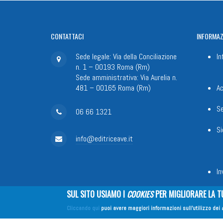
CONTATTACI
INFORMAZ
Sede legale: Via della Conciliazione
In
n. 1 – 00193 Roma (Rm)
Sede amministrativa: Via Aurelia n.
481 – 00165 Roma (Rm)
Ac
Se
06 66 1321
Si
info@editriceave.it
In
SUL SITO USIAMO I
COOKIES
PER MIGLIORARE LA T
Cliccando qui
puoi avere maggiori informazioni sull'utilizzo dei
Fondazione Apostolicam Actuositat