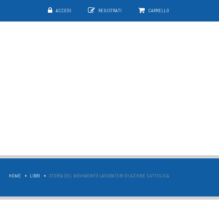
ACCEDI
REGISTRATI
CARRELLO
HOME
LIBRI
STORIA DEL MOVIMENTO LAVORATORI DI AZIONE CATTOLICA