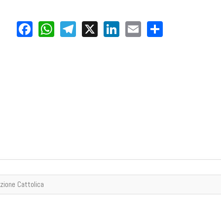
Facebook
WhatsApp
Telegram
X
LinkedIn
Email
Share
zione Cattolica