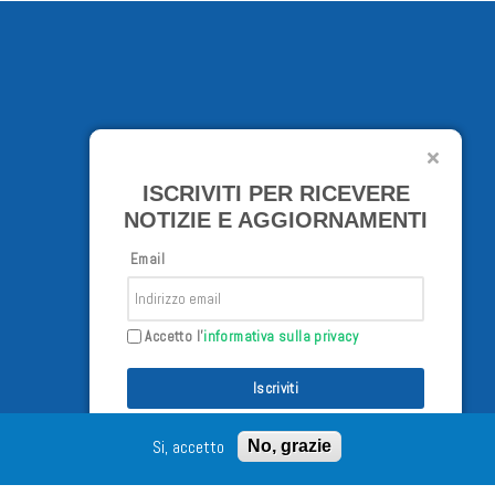
ISCRIVITI PER RICEVERE
NOTIZIE E AGGIORNAMENTI
Email
Accetto l'
informativa sulla privacy
Iscriviti
Si, accetto
No, grazie
/02/98 - Tutti i diritti riservati