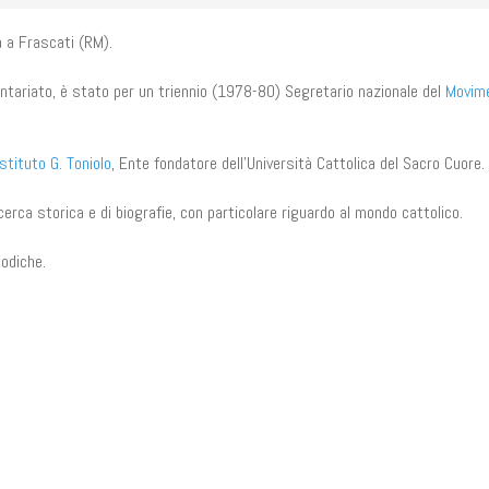
a a Frascati (RM).
ontariato, è stato per un triennio (1978-80) Segretario nazionale del
Movim
Istituto G. Toniolo
, Ente fondatore dell'Università Cattolica del Sacro Cuore.
icerca storica e di biografie, con particolare riguardo al mondo cattolico.
iodiche.
n
il
Share