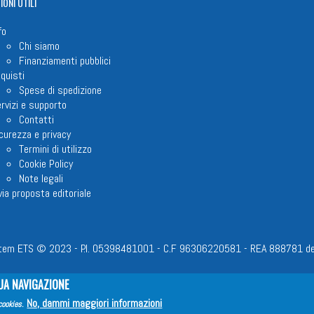
IONI
UTILI
fo
Chi siamo
Finanziamenti pubblici
quisti
Spese di spedizione
rvizi e supporto
Contatti
curezza e privacy
Termini di utilizzo
Cookie Policy
Note legali
via proposta editoriale
em ETS © 2023 - P.I. 05398481001 - C.F 96306220581 - REA 888781 del 23
UA NAVIGAZIONE
No, dammi maggiori informazioni
cookies
.