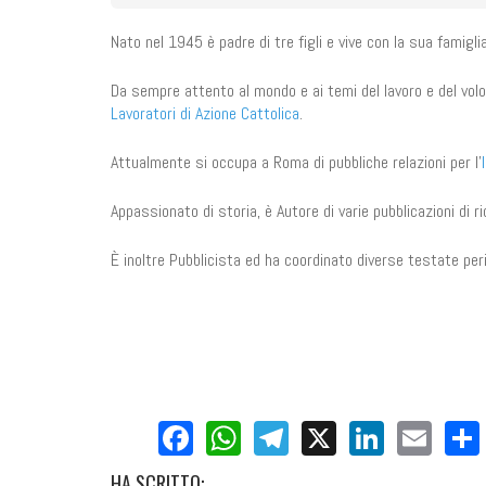
Nato nel 1945 è padre di tre figli e vive con la sua famigli
Da sempre attento al mondo e ai temi del lavoro e del vol
Lavoratori di Azione Cattolica
.
Attualmente si occupa a Roma di pubbliche relazioni per l'
Appassionato di storia, è Autore di varie pubblicazioni di r
È inoltre Pubblicista ed ha coordinato diverse testate per
Facebook
WhatsApp
Telegram
X
LinkedI
Ema
HA
SCRITTO: