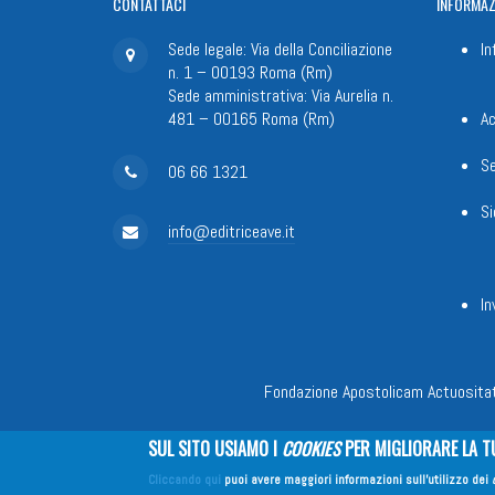
CONTATTACI
INFORMAZ
Sede legale: Via della Conciliazione
In
n. 1 – 00193 Roma (Rm)
Sede amministrativa: Via Aurelia n.
481 – 00165 Roma (Rm)
Ac
Se
06 66 1321
Si
info@editriceave.it
In
Fondazione Apostolicam Actuositat
SUL SITO USIAMO I
COOKIES
PER MIGLIORARE LA T
Cliccando qui
puoi avere maggiori informazioni sull'utilizzo dei