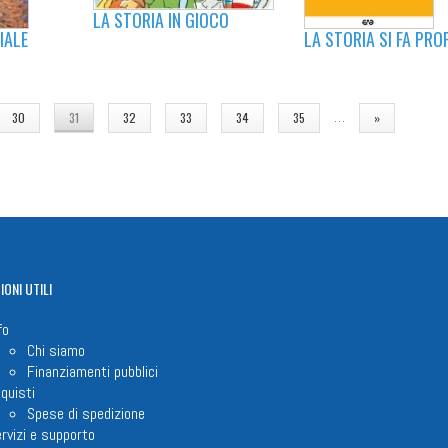
LA STORIA IN GIOCO
LA STORIA SI FA PRO
IALE
…
30
31
32
33
34
35
»
IONI
UTILI
fo
Chi siamo
Finanziamenti pubblici
quisti
Spese di spedizione
rvizi e supporto