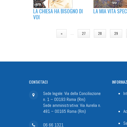
LA CHIESA HA BISOGNO DI
LA MIA VITA SPEC
VOI
PAGINE
…
«
27
28
29
CONTATTACI
INFORMAZ
Sede legale: Via della Conciliazione
In
n. 1 – 00193 Roma (Rm)
Sede amministrativa: Via Aurelia n.
481 – 00165 Roma (Rm)
Ac
Se
06 66 1321