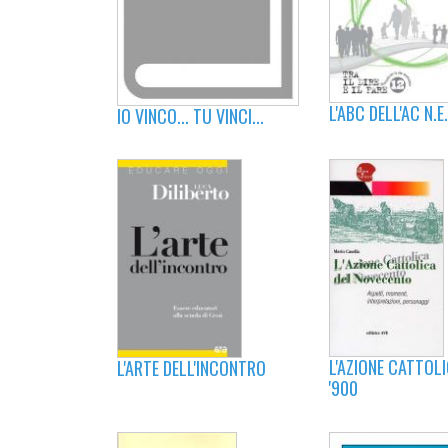
L'ABC DELL'AC N.E.
IO VINCO... TU VINCI...
L'AZIONE CATTOL
L'ARTE DELL'INCONTRO
'900