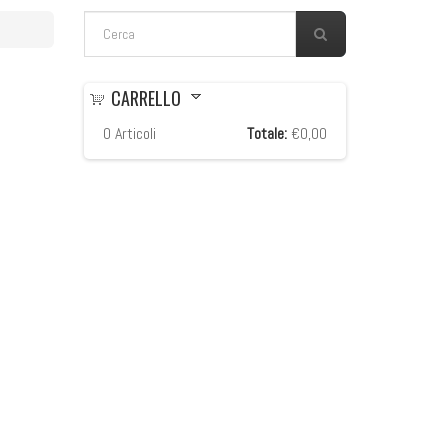
FORM DI RICERCA
Cerca
CARRELLO
0
Articoli
Totale:
€0,00