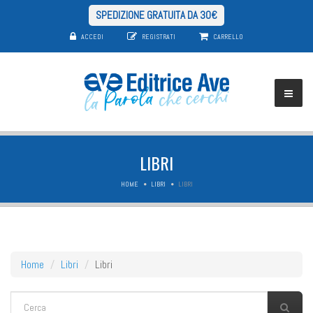
SPEDIZIONE GRATUITA DA 30€
ACCEDI
REGISTRATI
CARRELLO
LIBRI
HOME
LIBRI
LIBRI
Home
Libri
Libri
FORM DI RICERCA
Cerca