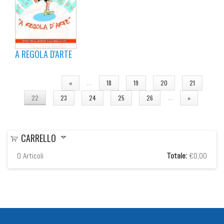
A REGOLA D'ARTE
PAGINE
…
«
18
19
20
21
…
22
23
24
25
26
»
CARRELLO
0
Articoli
Totale:
€0,00