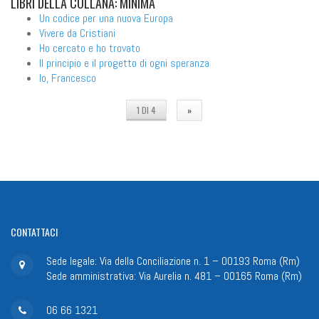
LIBRI
DELLA COLLANA: MINIMA
Un codice per una nuova Europa
Vivere da Cristiani
Ho cercato e ho trovato
Il principio e il progetto di ogni speranza
Io, Francesco
1 DI 4
»
CONTATTACI
Sede legale: Via della Conciliazione n. 1 – 00193 Roma (Rm)
Sede amministrativa: Via Aurelia n. 481 – 00165 Roma (Rm)
06 66 1321