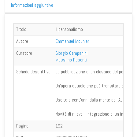
Informazioni aggiuntive
Titolo
Il personalismo
Autore
Emmanuel Mounier
Curatore
Giorgio Campanini
Massimo Pesenti
Scheda descrittiva
La pubblicazione di un classico del pensiero
Un'opera attuale che può transitare dal XX al
Uscita a cent’anni dalla morte dell’Autore, q
Novità di rilievo, l’integrazione di un indice d
Pagine
192