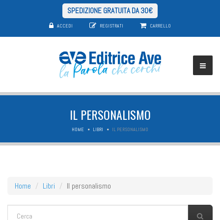
SPEDIZIONE GRATUITA DA 30€
ACCEDI
REGISTRATI
CARRELLO
IL PERSONALISMO
HOME
LIBRI
IL PERSONALISMO
Home
Libri
Il personalismo
FORM DI RICERCA
Cerca