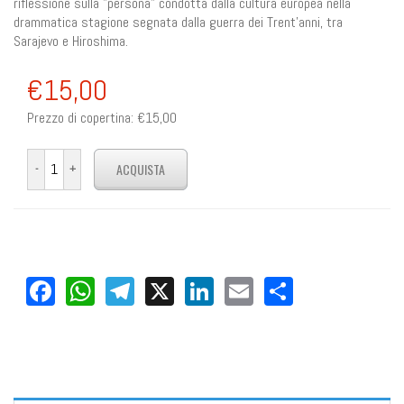
riflessione sulla "persona" condotta dalla cultura europea nella
drammatica stagione segnata dalla guerra dei Trent’anni, tra
Sarajevo e Hiroshima.
€15,00
Prezzo di copertina:
€15,00
Facebook
WhatsApp
Telegram
X
LinkedIn
Email
Share