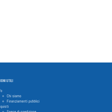
n
il
Share
IONI
UTILI
fo
Chi siamo
Finanziamenti pubblici
quisti
Spese di spedizione