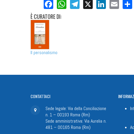
Facebook
WhatsApp
Telegram
X
LinkedI
Ema
È
CURATORE DI:
Il personalismo
CONTATTACI
INFORMAZ
Sede legale: Via della Conciliazione
In
n. 1 – 00193 Roma (Rm)
Sede amministrativa: Via Aurelia n.
481 – 00165 Roma (Rm)
Ac