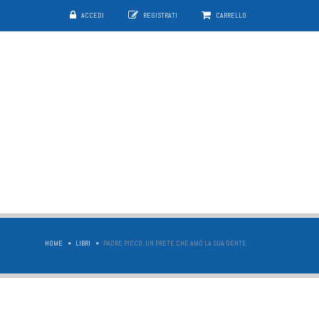
ACCEDI
REGISTRATI
CARRELLO
HOME
LIBRI
PADRE PICCO, UN PRETE CHE AMÒ LA SUA GENTE