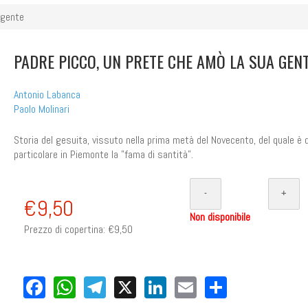
 gente
PADRE PICCO, UN PRETE CHE AMÒ LA SUA GEN
Antonio Labanca
Paolo Molinari
Storia del gesuita, vissuto nella prima metà del Novecento, del quale è d
particolare in Piemonte la "fama di santità".
€9,50
Non disponibile
Prezzo di copertina:
€9,50
Facebook
WhatsApp
Telegram
X
LinkedIn
Email
Share