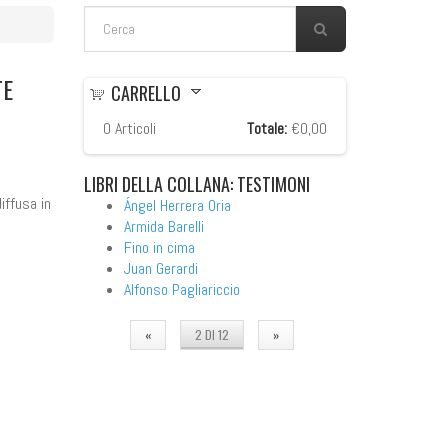
FORM DI RICERCA
Cerca
TE
CARRELLO
0
Articoli
Totale:
€0,00
LIBRI
DELLA COLLANA: TESTIMONI
iffusa in
Ángel Herrera Oria
Armida Barelli
Fino in cima
Juan Gerardi
Alfonso Pagliariccio
«
2 DI 12
»