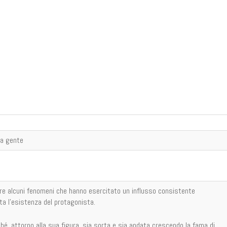
ua gente
care alcuni fenomeni che hanno esercitato un influsso consistente
ata l'esistenza del protagonista.
rché, attorno alla sua figura, sia sorta e sia andata crescendo la fama di