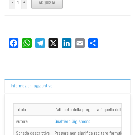
Facebook
WhatsApp
Telegram
X
LinkedIn
Email
Share
Informazioni aggiuntive
Titolo
L'alfabeto della preghiera è quello dell'amore
Autore
Gualtiero Sigismondi
Scheda descrittiva
Pregare non significa recitare formule ma vol