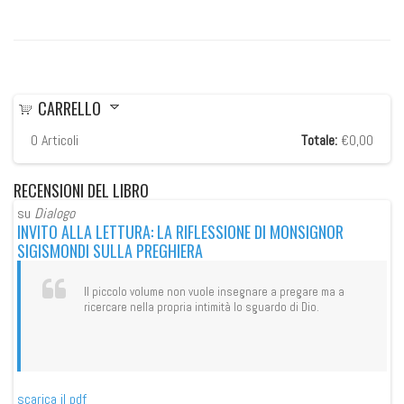
CARRELLO
0
Articoli
Totale:
€0,00
RECENSIONI
DEL LIBRO
su
Dialogo
su
INVITO ALLA LETTURA: LA RIFLESSIONE DI MONSIGNOR
IN
SIGISMONDI SULLA PREGHIERA
SI
Il piccolo volume non vuole insegnare a pregare ma a
ricercare nella propria intimità lo sguardo di Dio.
scarica il pdf
sca