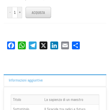
Facebook
WhatsApp
Telegram
X
LinkedIn
Email
Share
Informazioni aggiuntive
Titolo
La sapienza di un maestro
Sottotitolo
Il Siracide tra radici e futuro