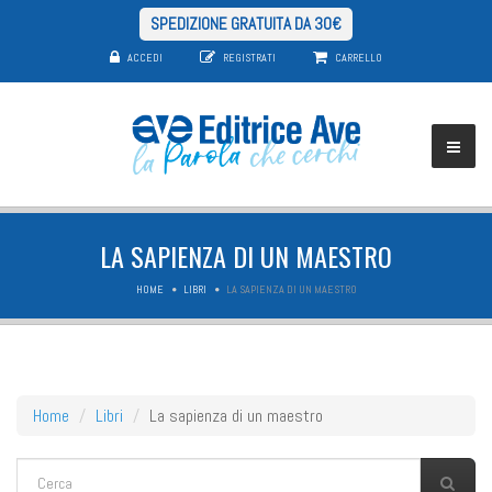
SPEDIZIONE GRATUITA DA 30€
ACCEDI
REGISTRATI
CARRELLO
LA SAPIENZA DI UN MAESTRO
HOME
LIBRI
LA SAPIENZA DI UN MAESTRO
Home
Libri
La sapienza di un maestro
FORM DI RICERCA
Cerca