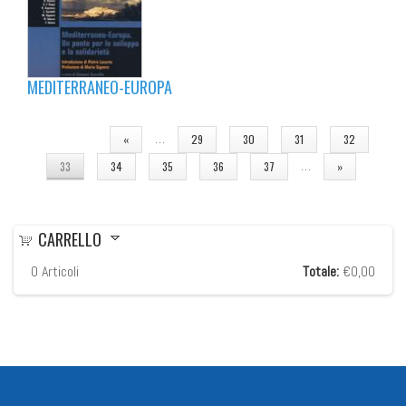
MEDITERRANEO-EUROPA
PAGINE
…
«
29
30
31
32
…
33
34
35
36
37
»
CARRELLO
0
Articoli
Totale:
€0,00