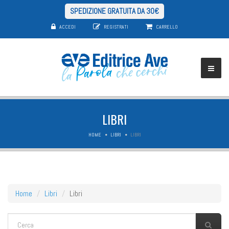
SPEDIZIONE GRATUITA DA 30€
ACCEDI
REGISTRATI
CARRELLO
LIBRI
HOME
LIBRI
LIBRI
Home
Libri
Libri
FORM DI RICERCA
Cerca