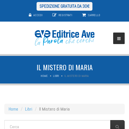
SPEDIZIONE GRATUITA DA 30€
ACCEDI
REGISTRATI
CARRELLO
IL MISTERO DI MARIA
HOME
LIBRI
IL MISTERO DI MARIA
Home
Libri
Il Mistero di Maria
FORM DI RICERCA
Cerca