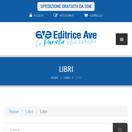
SPEDIZIONE GRATUITA DA 30€
ACCEDI
REGISTRATI
CARRELLO
LIBRI
HOME
LIBRI
LIBRI
Home
Libri
Libri
FORM DI RICERCA
Cerca