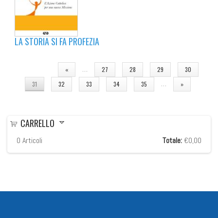
LA STORIA SI FA PROFEZIA
PAGINE
…
«
27
28
29
30
…
31
32
33
34
35
»
CARRELLO
0
Articoli
Totale:
€0,00