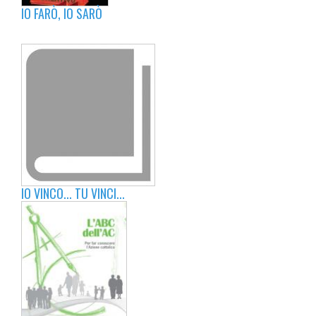
IO FARÒ, IO SARÒ
IO VINCO... TU VINCI...