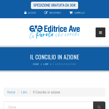
SPEDIZIONE GRATUITA DA 30€
ACCEDI
REGISTRATI
CARRELLO
IL CONCILIO IN AZIONE
HOME
LIBRI
IL CONCILIO IN AZIONE
Home
Libri
Il Concilio in azione
FORM DI RICERCA
Cerca