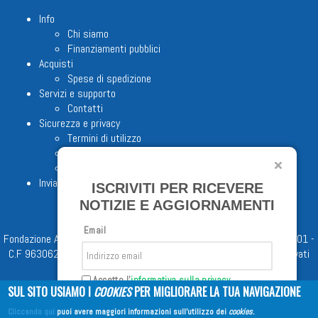
Info
Chi siamo
Finanziamenti pubblici
Acquisti
Spese di spedizione
Servizi e supporto
Contatti
Sicurezza e privacy
Termini di utilizzo
Cookie Policy
Note legali
Invia proposta editoriale
ISCRIVITI PER RICEVERE
NOTIZIE E AGGIORNAMENTI
Email
Fondazione Apostolicam Actuositatem ETS © 2023 - P.I. 05398481001 -
C.F 96306220581 - REA 888781 del 23/02/98 - Tutti i diritti riservati
Accetto l'
informativa sulla privacy
SUL SITO USIAMO I
COOKIES
PER MIGLIORARE LA TUA NAVIGAZIONE
Cliccando qui
puoi avere maggiori informazioni sull'utilizzo dei
cookies
.
Iscriviti