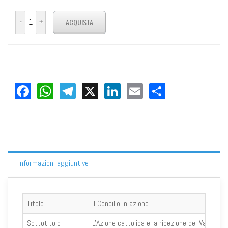
Facebook
WhatsApp
Telegram
X
LinkedIn
Email
Share
Informazioni aggiuntive
Titolo
Il Concilio in azione
Sottotitolo
L'Azione cattolica e la ricezione del Vaticano I