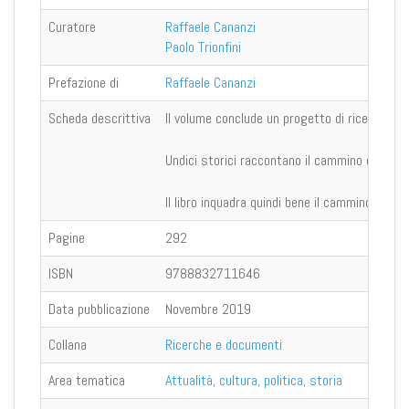
Curatore
Raffaele Cananzi
Paolo Trionfini
Prefazione di
Raffaele Cananzi
Scheda descrittiva
Il volume conclude un progetto di ricerca sui c
Undici storici raccontano il cammino e l'impeg
Il libro inquadra quindi bene il cammino concil
Pagine
292
ISBN
9788832711646
Data pubblicazione
Novembre 2019
Collana
Ricerche e documenti
Area tematica
Attualità, cultura, politica, storia