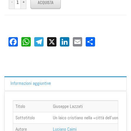
Facebook
WhatsApp
Telegram
X
LinkedIn
Email
Share
Informazioni aggiuntive
Titolo
Giuseppe Lazzati
Sottotitolo
Un laico cristiano nella «città dell'uomo»
Autore
Luciano Caimi