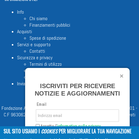
Info
Chi siamo
Finanziamenti pubblici
Acquisti
Spese di spedizione
Servizi e supporto
Contatti
Sicurezza e privacy
Termini di utilizzo
Cookie Policy
Note legali
Invia proposta editoriale
ISCRIVITI PER RICEVERE
NOTIZIE E AGGIORNAMENTI
Email
Fondazione Apostolicam Actuositatem ETS © 2023 - P.I. 05398481001 -
C.F 96306220581 - REA 888781 del 23/02/98 - Tutti i diritti riservati
Accetto l'
informativa sulla privacy
SUL SITO USIAMO I
COOKIES
PER MIGLIORARE LA TUA NAVIGAZIONE