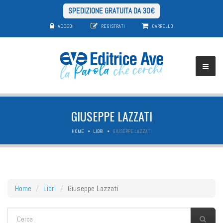
SPEDIZIONE GRATUITA DA 30€
ACCEDI
REGISTRATI
CARRELLO
GIUSEPPE LAZZATI
HOME
LIBRI
GIUSEPPE LAZZATI
Home
Libri
Giuseppe Lazzati
FORM DI RICERCA
Cerca