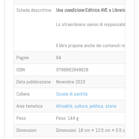
Scheda descrittiva
Una
coedizione
Editrice AVE e Libreria Editri
Lo straordinario senso di responsabilità che 
Il libro propone anche dei contenuti multimedi
Pagine
64
ISBN
9788882848828
Data pubblicazione
Novembre 2015
Collana
Scuola di santità
Area tematica
Attualità, cultura, politica, storia
Peso
Peso:
144 g
Dimensioni
Dimensioni:
18 cm × 13.5 cm × 0.5 cm