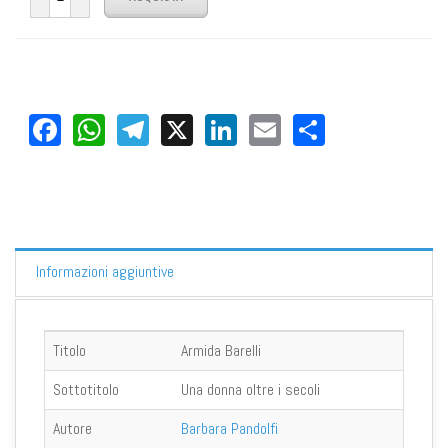
Facebook
WhatsApp
Telegram
X
LinkedIn
Email
Share
Informazioni aggiuntive
Titolo
Armida Barelli
Sottotitolo
Una donna oltre i secoli
Autore
Barbara Pandolfi