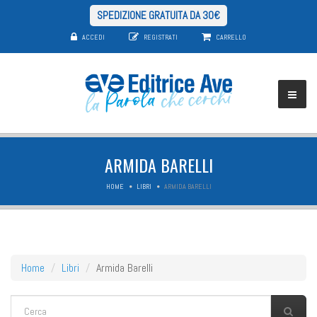
SPEDIZIONE GRATUITA DA 30€
ACCEDI
REGISTRATI
CARRELLO
ARMIDA BARELLI
HOME
LIBRI
ARMIDA BARELLI
Home
Libri
Armida Barelli
FORM DI RICERCA
Cerca