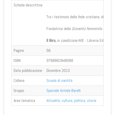
Scheda descrittiva
Tra i testimoni della fede cristiana, di cui 
Fondatrice della
Gioventù femminile di Azion
Il libro,
in
coedizione
AVE - Libreria Editrice 
Pagine
56
ISBN
9788882848088
Data pubblicazione
Dicembre 2013
Collana
Scuola di santità
Gruppo
Speciale Armida Barelli
Area tematica
Attualità, cultura, politica, storia