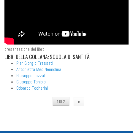
presentazione del libro
LIBRI
DELLA COLLANA: SCUOLA DI SANTITÀ
Pier Giorgio Frassati
Antonietta Meo Nennolina
Giuseppe Lazzati
Giuseppe Toniolo
Odoardo Focherini
1 DI 2
»