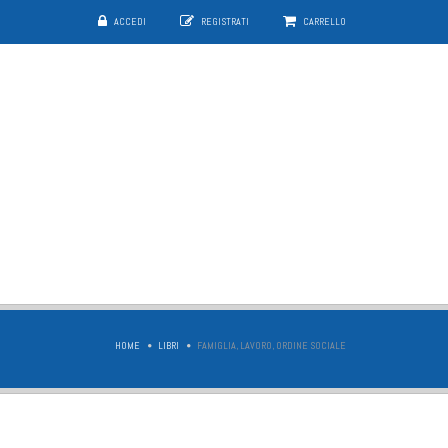
ACCEDI
REGISTRATI
CARRELLO
HOME
LIBRI
FAMIGLIA, LAVORO, ORDINE SOCIALE