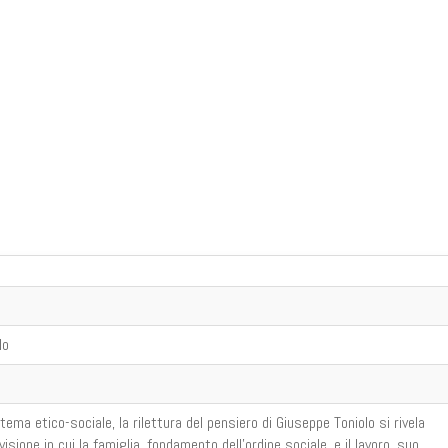
lo
tema etico-sociale, la rilettura del pensiero di Giuseppe Toniolo si rivela
isione in cui la famiglia, fondamento dell'ordine sociale, e il lavoro, suo