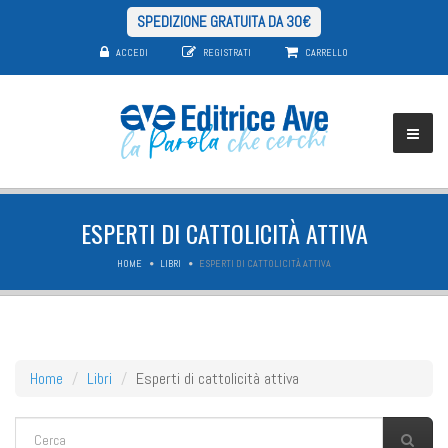
SPEDIZIONE GRATUITA DA 30€
ACCEDI
REGISTRATI
CARRELLO
ESPERTI DI CATTOLICITÀ ATTIVA
HOME
LIBRI
ESPERTI DI CATTOLICITÀ ATTIVA
Home
Libri
Esperti di cattolicità attiva
FORM DI RICERCA
Cerca