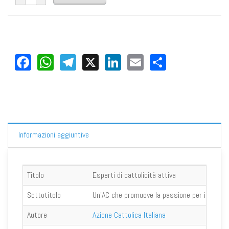
Facebook
WhatsApp
Telegram
X
LinkedIn
Email
Share
Informazioni aggiuntive
Titolo
Esperti di cattolicità attiva
Sottotitolo
Un'AC che promuove la passione per il mondo
Autore
Azione Cattolica Italiana