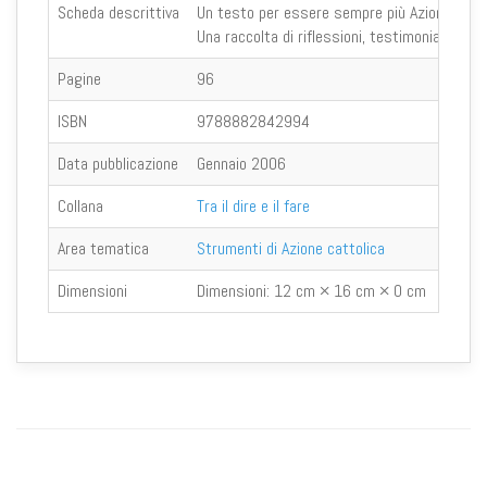
Scheda descrittiva
Un testo per essere sempre più Azione “Cattoli
Una raccolta di riflessioni, testimonianze, pr
Pagine
96
ISBN
9788882842994
Data pubblicazione
Gennaio 2006
Collana
Tra il dire e il fare
Area tematica
Strumenti di Azione cattolica
Dimensioni
Dimensioni:
12 cm × 16 cm × 0 cm