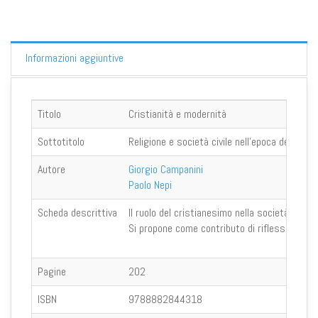
Informazioni aggiuntive
Titolo
Cristianità e modernità
Sottotitolo
Religione e società civile nell'epoca della se
Autore
Giorgio Campanini
Paolo Nepi
Scheda descrittiva
ll ruolo del cristianesimo nella società moder
Si propone come contributo di riflessione al d
Pagine
202
ISBN
9788882844318