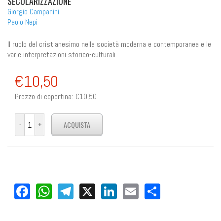
SECOLARIZZAZIONE
Giorgio Campanini
Paolo Nepi
ll ruolo del cristianesimo nella società moderna e contemporanea e le
varie interpretazioni storico-culturali.
€10,50
Prezzo di copertina:
€10,50
Facebook
WhatsApp
Telegram
X
LinkedIn
Email
Share