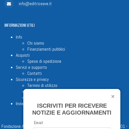
info@editriceave.it
INFORMAZIONI
UTILI
Info
Chi siamo
Finanziamenti pubblici
Acquisti
Spese di spedizione
Servizi e supporto
Contatti
Sicurezza e privacy
Termini di utilizzo
Cookie Policy
Note legali
Invia proposta editoriale
ISCRIVITI PER RICEVERE
NOTIZIE E AGGIORNAMENTI
Email
Fondazione Apostolicam Actuositatem ETS © 2023 - P.I. 05398481001 -