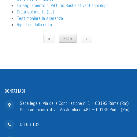
L'insegnamento di Vittorio Bachelet vent'anni dopo
Città sul monte (La)
Testimoniare la speranza
Ripartire dalla città
«
2 DI 5
»
CONTATTACI
Sede legale: Via della Conciliazione n. 1 – 00193 Roma (Rm)
Sede amministrativa: Via Aurelia n. 481 – 00165 Roma (Rm)
06 66 1321