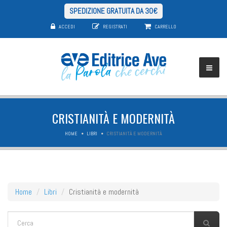
SPEDIZIONE GRATUITA DA 30€
ACCEDI
REGISTRATI
CARRELLO
CRISTIANITÀ E MODERNITÀ
HOME
LIBRI
CRISTIANITÀ E MODERNITÀ
Home
Libri
Cristianità e modernità
FORM DI RICERCA
Cerca