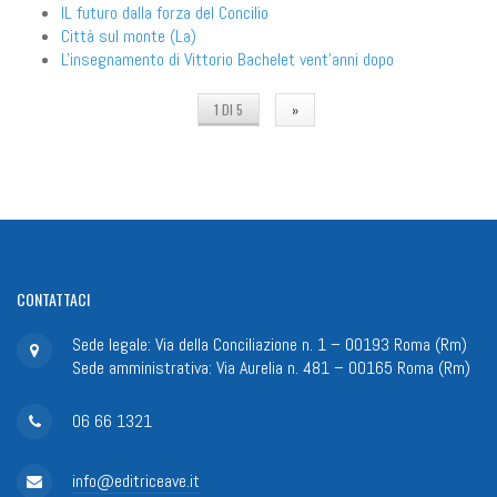
IL futuro dalla forza del Concilio
Città sul monte (La)
L'insegnamento di Vittorio Bachelet vent'anni dopo
1 DI 5
»
CONTATTACI
Sede legale: Via della Conciliazione n. 1 – 00193 Roma (Rm)
Sede amministrativa: Via Aurelia n. 481 – 00165 Roma (Rm)
06 66 1321
info@editriceave.it