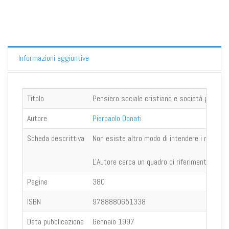
Informazioni aggiuntive
Titolo
Pensiero sociale cristiano e società post-m
Autore
Pierpaolo Donati
Scheda descrittiva
Non esiste altro modo di intendere i rapporti 
L'Autore cerca un quadro di riferimento che p
Pagine
380
ISBN
9788880651338
Data pubblicazione
Gennaio 1997