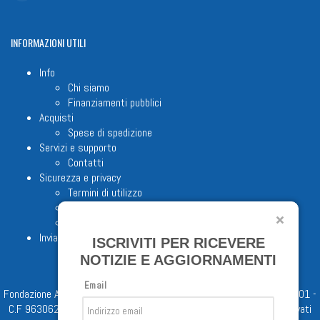
INFORMAZIONI
UTILI
Info
Chi siamo
Finanziamenti pubblici
Acquisti
Spese di spedizione
Servizi e supporto
Contatti
Sicurezza e privacy
Termini di utilizzo
Cookie Policy
Note legali
Invia proposta editoriale
ISCRIVITI PER RICEVERE
NOTIZIE E AGGIORNAMENTI
Email
Fondazione Apostolicam Actuositatem ETS © 2023 - P.I. 05398481001 -
C.F 96306220581 - REA 888781 del 23/02/98 - Tutti i diritti riservati