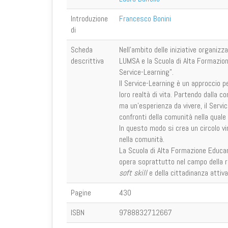
Introduzione
Francesco Bonini
di
Scheda
Nell’ambito delle iniziative organizza
descrittiva
LUMSA e la Scuola di Alta Formazio
Service-Learning”.
Il Service-Learning è un approccio p
loro realtà di vita. Partendo dalla 
ma un’esperienza da vivere, il Servi
confronti della comunità nella quale 
In questo modo si crea un circolo vi
nella comunità.
La Scuola di Alta Formazione Educare
opera soprattutto nel campo della ri
soft skill
e della cittadinanza attiva
Pagine
430
ISBN
9788832712667