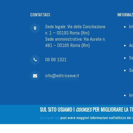
CONTATTACI
INFORMAZ
Sede legale: Via della Conciliazione
In
n. 1 – 00193 Roma (Rm)
Sede amministrativa: Via Aurelia n.
481 – 00165 Roma (Rm)
Ac
Se
06 66 1321
Si
info@editriceave.it
In
SUL SITO USIAMO I
COOKIES
PER MIGLIORARE LA T
Cliccando qui
puoi avere maggiori informazioni sull'utilizzo dei
Fondazione Apostolicam Actuositat