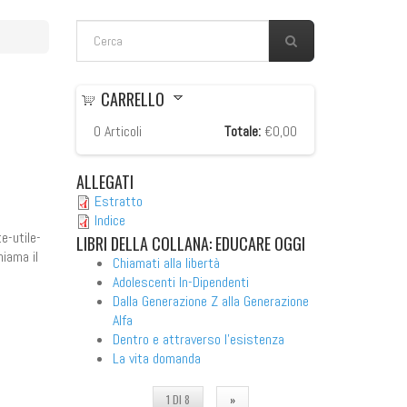
FORM DI RICERCA
Cerca
CARRELLO
0
Articoli
Totale:
€0,00
ALLEGATI
Estratto
Indice
e-utile-
LIBRI
DELLA COLLANA: EDUCARE OGGI
hiama il
Chiamati alla libertà
Adolescenti In-Dipendenti
Dalla Generazione Z alla Generazione
Alfa
Dentro e attraverso l'esistenza
La vita domanda
1 DI 8
»