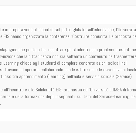
te in pre­parazione all’incontro sul patto globale sull’e­ducazione, l’Università
ne EIS hanno organizzato la conferenza “Costruire comunità. La proposta de
edagogico che punta a far incontrare gli studenti con i problemi presenti ne
convinzione che la cittadinanza non sia soltanto un contenuto da trasmettere
ce-Learning chiede agli studenti di compiere concrete azioni solidali nei
si trovano ad operare, collaborando con le istituzioni e le associazioni locali
rtuoso tra apprendimento (Learning) nell’aula e servizio solidale (Service)
 all’Incontro e alla Solidarietà EIS, promossa dall’Università LUMSA di Rom
cerca e della formazione degli insegnanti, sui temi del Service-Learning, de
.