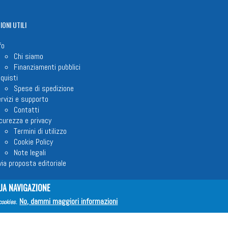
IONI
UTILI
fo
Chi siamo
Finanziamenti pubblici
quisti
Spese di spedizione
rvizi e supporto
Contatti
curezza e privacy
Termini di utilizzo
Cookie Policy
Note legali
via proposta editoriale
UA NAVIGAZIONE
No, dammi maggiori informazioni
cookies
.
em ETS © 2023 - P.I. 05398481001 - C.F 96306220581 - REA 888781 del 23