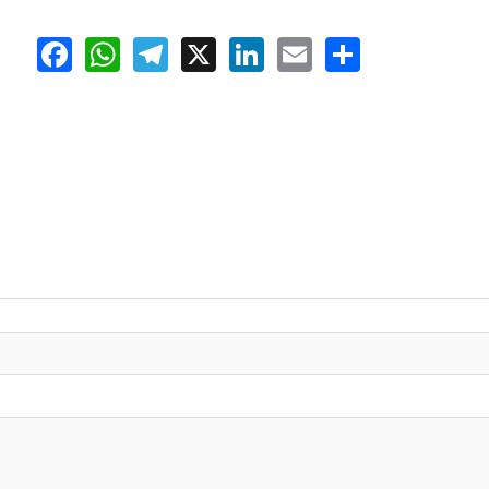
Facebook
WhatsApp
Telegram
X
LinkedIn
Email
Share