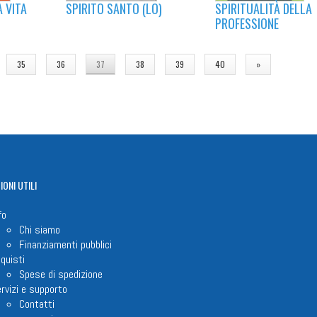
SPIRITUALITÀ DELLA
SPIRITO SANTO (LO)
A VITA
PROFESSIONE
35
36
37
38
39
40
»
IONI
UTILI
fo
Chi siamo
Finanziamenti pubblici
quisti
Spese di spedizione
rvizi e supporto
Contatti