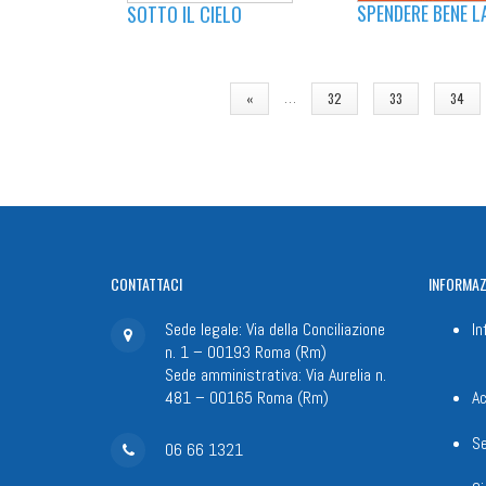
SPENDERE BENE L
SOTTO IL CIELO
PAGINE
…
«
32
33
34
CONTATTACI
INFORMAZ
Sede legale: Via della Conciliazione
In
n. 1 – 00193 Roma (Rm)
Sede amministrativa: Via Aurelia n.
481 – 00165 Roma (Rm)
Ac
Se
06 66 1321