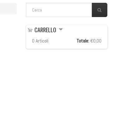
FORM DI RICERCA
Cerca
CARRELLO
0
Articoli
Totale:
€0,00