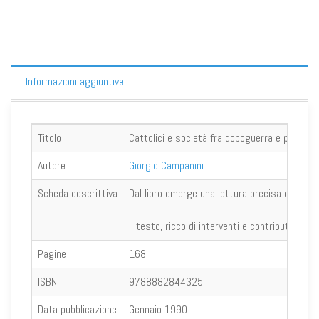
Informazioni aggiuntive
Titolo
Cattolici e società fra dopoguerra e postconc
Autore
Giorgio Campanini
Scheda descrittiva
Dal libro emerge una lettura precisa ed artico
Il testo, ricco di interventi e contributi trat
Pagine
168
ISBN
9788882844325
Data pubblicazione
Gennaio 1990