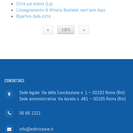
Città sul monte (La)
L'insegnamento di Vittorio Bachelet vent'anni dopo
Ripartire dalla città
«
3 DI 5
»
CONTATTACI
Sede legale: Via della Conciliazione n. 1 – 00193 Roma (Rm)
Sede amministrativa: Via Aurelia n. 481 – 00165 Roma (Rm)
06 66 1321
info@editriceave.it