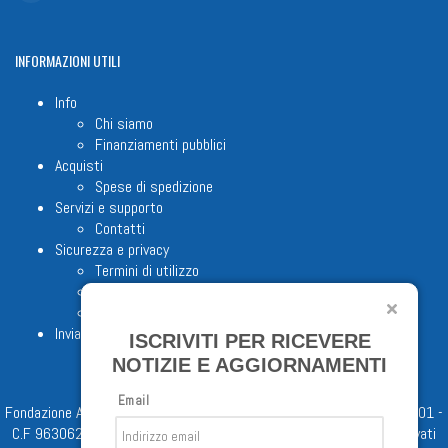
INFORMAZIONI
UTILI
Info
Chi siamo
Finanziamenti pubblici
Acquisti
Spese di spedizione
Servizi e supporto
Contatti
Sicurezza e privacy
Termini di utilizzo
Cookie Policy
Note legali
Invia proposta editoriale
ISCRIVITI PER RICEVERE
NOTIZIE E AGGIORNAMENTI
Email
Fondazione Apostolicam Actuositatem ETS © 2023 - P.I. 05398481001 -
C.F 96306220581 - REA 888781 del 23/02/98 - Tutti i diritti riservati