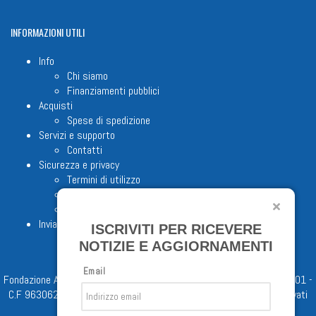
INFORMAZIONI
UTILI
Info
Chi siamo
Finanziamenti pubblici
Acquisti
Spese di spedizione
Servizi e supporto
Contatti
Sicurezza e privacy
Termini di utilizzo
Cookie Policy
Note legali
Invia proposta editoriale
ISCRIVITI PER RICEVERE
NOTIZIE E AGGIORNAMENTI
Email
Fondazione Apostolicam Actuositatem ETS © 2023 - P.I. 05398481001 -
C.F 96306220581 - REA 888781 del 23/02/98 - Tutti i diritti riservati