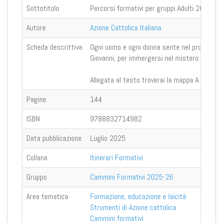
Sottotitolo
Percorsi formativi per gruppi Adulti 2025-2
Autore
Azione Cattolica Italiana
Scheda descrittiva
Ogni uomo e ogni donna sente nel proprio cuor
Giovanni, per immergersi nel mistero di luce 
Allegata al testo troverai la mappa A colpo d
Pagine
144
ISBN
9788832714982
Data pubblicazione
Luglio 2025
Collana
Itinerari Formativi
Gruppo
Cammini Formativi 2025-26
Area tematica
Formazione, educazione e laicità
Strumenti di Azione cattolica
Cammini formativi