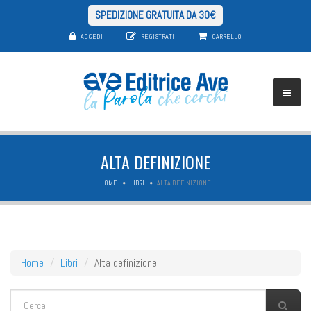
SPEDIZIONE GRATUITA DA 30€
ACCEDI
REGISTRATI
CARRELLO
ALTA DEFINIZIONE
HOME
LIBRI
ALTA DEFINIZIONE
Home
Libri
Alta definizione
FORM DI RICERCA
Cerca