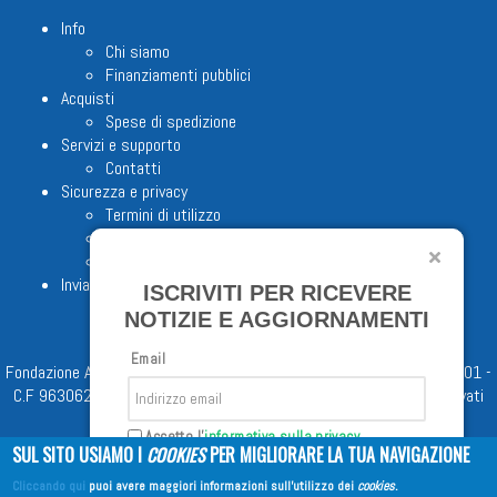
Info
Chi siamo
Finanziamenti pubblici
Acquisti
Spese di spedizione
Servizi e supporto
Contatti
Sicurezza e privacy
Termini di utilizzo
Cookie Policy
Note legali
Invia proposta editoriale
ISCRIVITI PER RICEVERE
NOTIZIE E AGGIORNAMENTI
Email
Fondazione Apostolicam Actuositatem ETS © 2023 - P.I. 05398481001 -
C.F 96306220581 - REA 888781 del 23/02/98 - Tutti i diritti riservati
Accetto l'
informativa sulla privacy
SUL SITO USIAMO I
COOKIES
PER MIGLIORARE LA TUA NAVIGAZIONE
Cliccando qui
puoi avere maggiori informazioni sull'utilizzo dei
cookies
.
Iscriviti