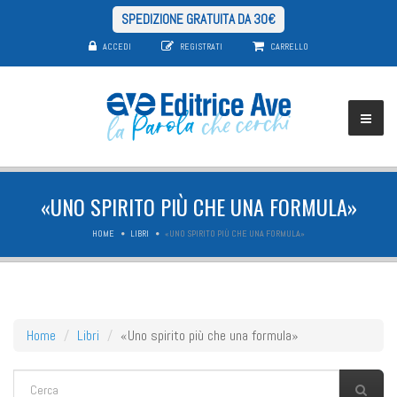
SPEDIZIONE GRATUITA DA 30€
ACCEDI
REGISTRATI
CARRELLO
«UNO SPIRITO PIÙ CHE UNA FORMULA»
HOME
LIBRI
«UNO SPIRITO PIÙ CHE UNA FORMULA»
Home
Libri
«Uno spirito più che una formula»
FORM DI RICERCA
Cerca