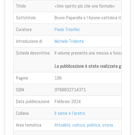
Titolo
«Uno spirito più che una formula»
Sottotitolo
Bruno Paparella e l'Azione cattolica italiana
Curatore
Paolo Trionfini
Introduzione di
Michele Tridente
Scheda descrittiva
Il volume presenta una messa a fuoco, per la 
La pubblicazione è stata realizzata grazie al 
Pagine
196
ISBN
9788832714371
Data pubblicazione
Febbraio 2024
Collana
Il seme e l'aratro
Area tematica
Attualità, cultura, politica, storia