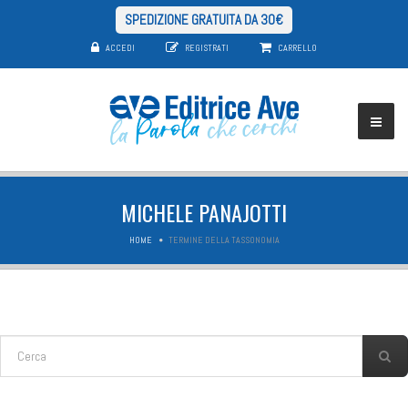
SPEDIZIONE GRATUITA DA 30€
ACCEDI
REGISTRATI
CARRELLO
MICHELE PANAJOTTI
HOME
TERMINE DELLA TASSONOMIA
FORM DI RICERCA
Cerca