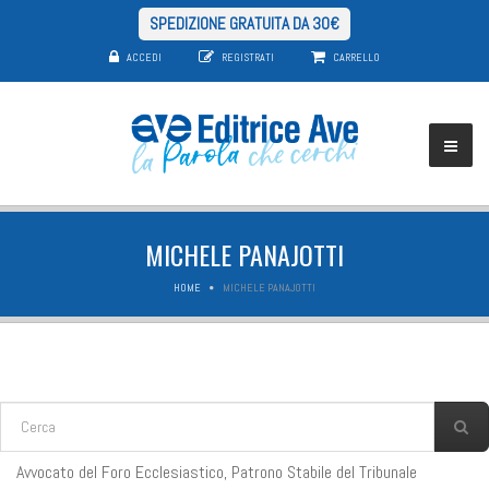
SPEDIZIONE GRATUITA DA 30€
ACCEDI
REGISTRATI
CARRELLO
MICHELE PANAJOTTI
HOME
MICHELE PANAJOTTI
FORM DI RICERCA
Cerca
Avvocato del Foro Ecclesiastico, Patrono Stabile del Tribunale