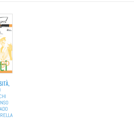
SITÀ,
O
CHI
ONSO
HADO
TRELLA