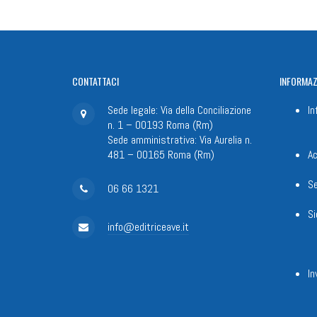
CONTATTACI
INFORMAZ
Sede legale: Via della Conciliazione
In
n. 1 – 00193 Roma (Rm)
Sede amministrativa: Via Aurelia n.
481 – 00165 Roma (Rm)
Ac
Se
06 66 1321
Si
info@editriceave.it
In