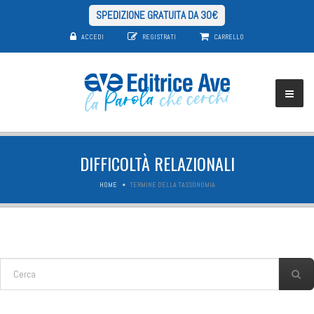
SPEDIZIONE GRATUITA DA 30€
ACCEDI
REGISTRATI
CARRELLO
DIFFICOLTÀ RELAZIONALI
HOME
TERMINE DELLA TASSONOMIA
FORM DI RICERCA
Cerca