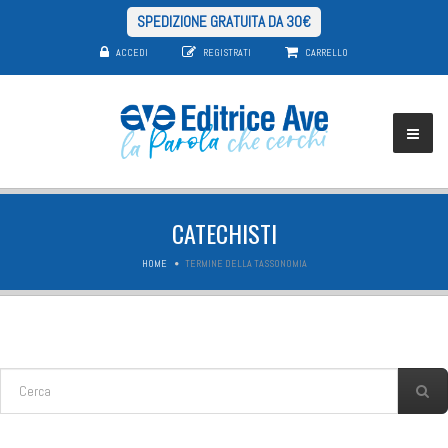
SPEDIZIONE GRATUITA DA 30€
ACCEDI
REGISTRATI
CARRELLO
CATECHISTI
HOME
TERMINE DELLA TASSONOMIA
FORM DI RICERCA
Cerca