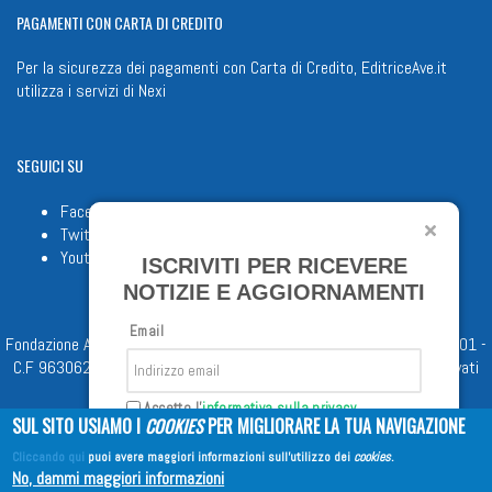
PAGAMENTI
CON CARTA DI CREDITO
Per la sicurezza dei pagamenti con Carta di Credito, EditriceAve.it
utilizza i servizi di
Nexi
SEGUICI
SU
Facebook
Twitter
Youtube
ISCRIVITI PER RICEVERE
NOTIZIE E AGGIORNAMENTI
Email
Fondazione Apostolicam Actuositatem ETS © 2023 - P.I. 05398481001 -
C.F 96306220581 - REA 888781 del 23/02/98 - Tutti i diritti riservati
Accetto l'
informativa sulla privacy
SUL SITO USIAMO I
COOKIES
PER MIGLIORARE LA TUA NAVIGAZIONE
Cliccando qui
puoi avere maggiori informazioni sull'utilizzo dei
cookies
.
Iscriviti
No, dammi maggiori informazioni
Copyright © 2026
EDITRICE AVE
| All Rights Reserved