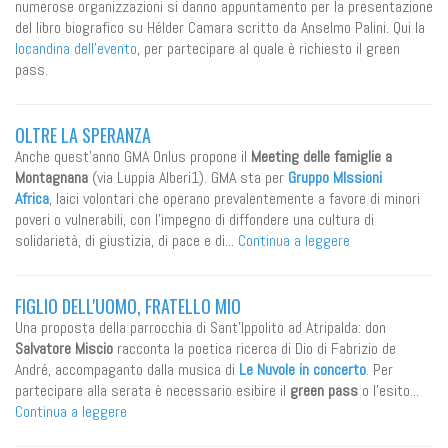
numerose organizzazioni si danno appuntamento per la presentazione
del libro biografico su Hélder Camara scritto da Anselmo Palini. Qui la
locandina dell'evento
, per partecipare al quale è richiesto il green
pass.
OLTRE LA SPERANZA
Anche quest'anno GMA Onlus propone il
Meeting delle famiglie a
Montagnana
(via Luppia Alberi1). GMA sta per
Gruppo MIssioni
Africa
, laici volontari che operano prevalentemente a favore di minori
poveri o vulnerabili, con l’impegno di diffondere una cultura di
solidarietà, di giustizia, di pace e di...
Continua a leggere
FIGLIO DELL'UOMO, FRATELLO MIO
Una proposta della parrocchia di Sant'Ippolito ad Atripalda: don
Salvatore Miscio
racconta la poetica ricerca di Dio di Fabrizio de
André, accompaganto dalla musica di
Le Nuvole in concerto
. Per
partecipare alla serata è necessario esibire il
green pass
o l'esito...
Continua a leggere