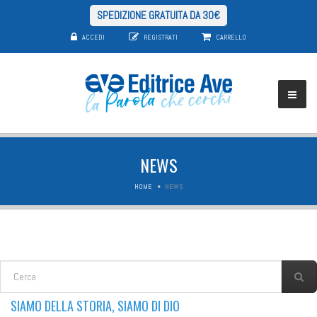
SPEDIZIONE GRATUITA DA 30€
ACCEDI
REGISTRATI
CARRELLO
NEWS
HOME
NEWS
FORM DI RICERCA
Cerca
SIAMO DELLA STORIA, SIAMO DI DIO