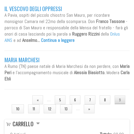
IL VESCOVO DEGLI OPPRESSI
A Pavia, ospiti del piccolo chiostro San Mauro, per ricordare
monsignor Camara nel 22mo della scomparsa. Don
Franco Tassone
-
parroco di San Mauro e responsabile della Mensa del fratello - farà gli
onori di casa lasciando poi la parola a
Ruggero Rizzini
della
Onlus
AINS
e ad
Anselmo...
Continua a leggere
MARIA MARCHESI
A Rumo (TN) paese natale di Maria Marchesi da non perdere, con
Maria
Peri
e l'accompagnamento musicale di
Alessia Biasiotto.
Modera
Carla
Ebli
PAGINE
…
«
5
6
7
8
9
…
10
11
12
13
»
CARRELLO