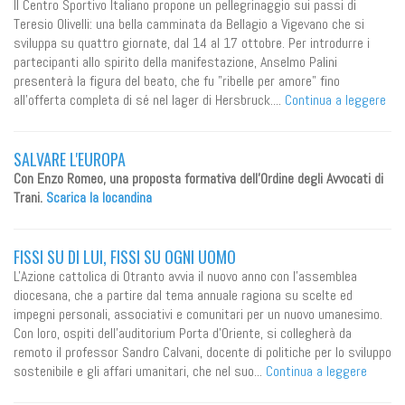
Il Centro Sportivo Italiano propone un pellegrinaggio sui passi di
Teresio Olivelli: una bella camminata da Bellagio a Vigevano che si
sviluppa su quattro giornate, dal 14 al 17 ottobre. Per introdurre i
partecipanti allo spirito della manifestazione, Anselmo Palini
presenterà la figura del beato, che fu "ribelle per amore" fino
all'offerta completa di sé nel lager di Hersbruck....
Continua a leggere
SALVARE L'EUROPA
Con Enzo Romeo, una proposta formativa dell'Ordine degli Avvocati di
Trani.
Scarica la locandina
FISSI SU DI LUI, FISSI SU OGNI UOMO
L'Azione cattolica di Otranto avvia il nuovo anno con l'assemblea
diocesana, che a partire dal tema annuale ragiona su scelte ed
impegni personali, associativi e comunitari per un nuovo umanesimo.
Con loro, ospiti dell'auditorium Porta d'Oriente, si collegherà da
remoto il professor Sandro Calvani, docente di politiche per lo sviluppo
sostenibile e gli affari umanitari, che nel suo...
Continua a leggere